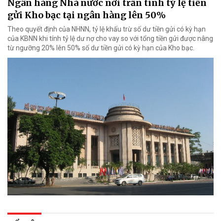
Ngân hàng Nhà nước nới trần tính tỷ lệ tiền
gửi Kho bạc tại ngân hàng lên 50%
Theo quyết định của NHNN, tỷ lệ khấu trừ số dư tiền gửi có kỳ hạn
của KBNN khi tính tỷ lệ dư nợ cho vay so với tổng tiền gửi được nâng
từ ngưỡng 20% lên 50% số dư tiền gửi có kỳ hạn của Kho bạc.