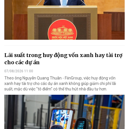
Lãi suất trong huy động vốn xanh hay tài trợ
cho các dự án
07/08/2026 11:00
Theo ông Nguyễn Quang Thuân - FiinGroup, việc huy động vốn
xanh hay tài trợ cho các dự án xanh không giúp giảm chi phí lãi
suất; mặc dù việc "tô điểm" có thể thu hút nhà đầu tư hơn.