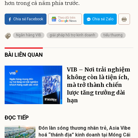
hơn trong cả năm phía trước.
Theo dõi trên
Chia sẻ Facebook
Chia sẻ Zalo
Ngân hàng VIB
giải pháp hỗ trợ kinh doanh
tiểu thương
BÀI LIÊN QUAN
VIB – Nơi trải nghiệm
không còn là tiện ích,
mà trở thành chiến
lược tăng trưởng dài
hạn
ĐỌC TIẾP
Đón làn sóng thương nhân trẻ, Asia Vibe
hoá “thánh địa” kinh doanh tại Móng Cái