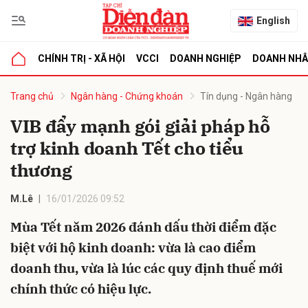
English
CHÍNH TRỊ - XÃ HỘI
VCCI
DOANH NGHIỆP
DOANH NH
bình luận
Trang chủ
Ngân hàng - Chứng khoán
Tín dụng - Ngân hàng
VIB đẩy mạnh gói giải pháp hỗ
trợ kinh doanh Tết cho tiểu
thương
M.Lê
16/01/2026 09:52
Mùa Tết năm 2026 đánh dấu thời điểm đặc
Hủy
G
biệt với hộ kinh doanh: vừa là cao điểm
doanh thu, vừa là lúc các quy định thuế mới
chính thức có hiệu lực.