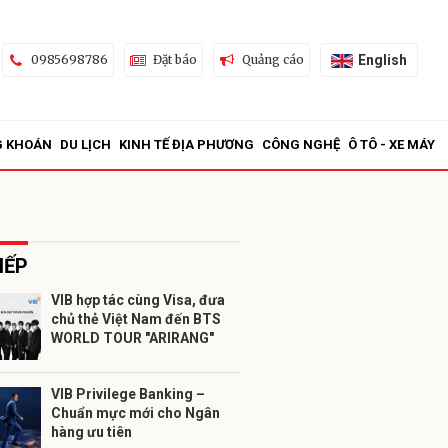
English
0985698786
Đặt báo
Quảng cáo
G KHOÁN
DU LỊCH
KINH TẾ ĐỊA PHƯƠNG
CÔNG NGHỆ
Ô TÔ - XE MÁY
IẾP
VIB hợp tác cùng Visa, đưa
chủ thẻ Việt Nam đến BTS
WORLD TOUR "ARIRANG"
VIB Privilege Banking –
Chuẩn mực mới cho Ngân
hàng ưu tiên