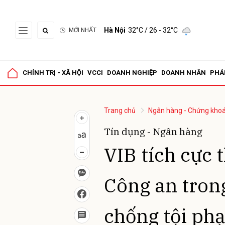
Hà Nội
32°C
/ 26 - 32°C
MỚI NHẤT
CHÍNH TRỊ - XÃ HỘI
VCCI
DOANH NGHIỆP
DOANH NHÂN
PHÁ
Trang chủ
Ngân hàng - Chứng kho
Tín dụng - Ngân hàng
VIB tích cực 
Công an tron
chống tội ph