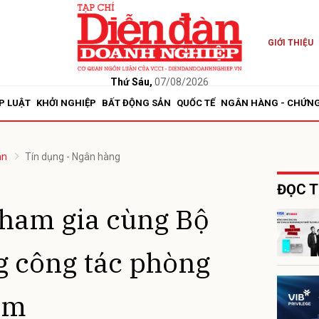
GIỚI THIỆU
Thứ Sáu,
07/08/2026
P LUẬT
KHỞI NGHIỆP
BẤT ĐỘNG SẢN
QUỐC TẾ
NGÂN HÀNG - CHỨN
án
Tín dụng - Ngân hàng
ĐỌC T
tham gia cùng Bộ
g công tác phòng
ạm