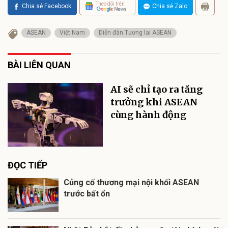
Theo dõi trên
Chia sẻ Facebook
Chia sẻ Zalo
ASEAN
Việt Nam
Diễn đàn Tương lai ASEAN
BÀI LIÊN QUAN
AI sẽ chỉ tạo ra tăng
trưởng khi ASEAN
cùng hành động
ĐỌC TIẾP
Củng cố thương mại nội khối ASEAN
trước bất ổn