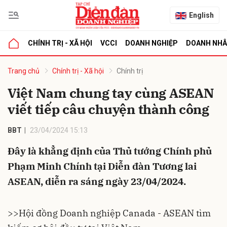
English
CHÍNH TRỊ - XÃ HỘI
VCCI
DOANH NGHIỆP
DOANH NH
bình luận
Trang chủ
Chính trị - Xã hội
Chính trị
Việt Nam chung tay cùng ASEAN
viết tiếp câu chuyện thành công
BBT
23/04/2024 15:13
Đây là khẳng định của Thủ tướng Chính phủ
Phạm Minh Chính tại Diễn đàn Tương lai
Hủy
G
ASEAN, diễn ra sáng ngày 23/04/2024.
>>
Hội đồng Doanh nghiệp Canada - ASEAN tìm