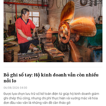
Bỏ ghi sổ tay: Hộ kinh doanh vẫn còn nhiều
nỗi lo
06/08/2026 04:00
Được lựa chọn lưu trữ sổ kế toán điện tử giúp hộ kinh doanh giảm
ghi chép thủ công, nhưng chi phí thực hiện và vướng mắc về hóa
đơn đầu vào vẫn là những vấn đề cần tháo gỡ.