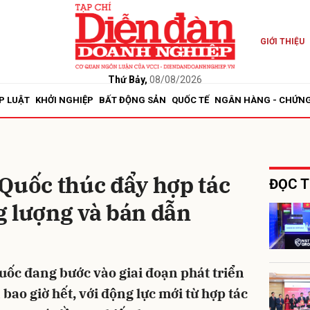
GIỚI THIỆU
bình luận
Thứ Bảy,
08/08/2026
P LUẬT
KHỞI NGHIỆP
BẤT ĐỘNG SẢN
QUỐC TẾ
NGÂN HÀNG - CHỨN
Quốc thúc đẩy hợp tác
ĐỌC T
g lượng và bán dẫn
Hủy
G
ốc đang bước vào giai đoạn phát triển
ao giờ hết, với động lực mới từ hợp tác