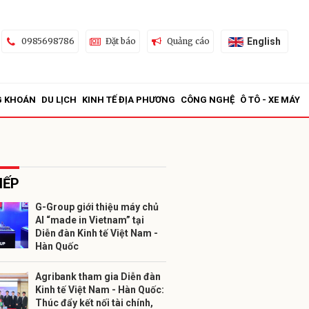
English
0985698786
Đặt báo
Quảng cáo
G KHOÁN
DU LỊCH
KINH TẾ ĐỊA PHƯƠNG
CÔNG NGHỆ
Ô TÔ - XE MÁY
IẾP
G-Group giới thiệu máy chủ
AI “made in Vietnam” tại
ửi
Diễn đàn Kinh tế Việt Nam -
Hàn Quốc
Agribank tham gia Diễn đàn
Kinh tế Việt Nam - Hàn Quốc:
Thúc đẩy kết nối tài chính,