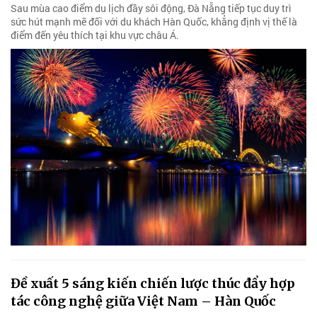
Sau mùa cao điểm du lịch đầy sôi động, Đà Nẵng tiếp tục duy trì
sức hút mạnh mẽ đối với du khách Hàn Quốc, khẳng định vị thế là
điểm đến yêu thích tại khu vực châu Á.
Đề xuất 5 sáng kiến chiến lược thúc đẩy hợp
tác công nghệ giữa Việt Nam – Hàn Quốc