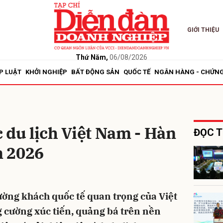
GIỚI THIỆU
bình luận
Thứ Năm,
06/08/2026
P LUẬT
KHỞI NGHIỆP
BẤT ĐỘNG SẢN
QUỐC TẾ
NGÂN HÀNG - CHỨN
 du lịch Việt Nam - Hàn
ĐỌC T
m 2026
Hủy
G
rường khách quốc tế quan trọng của Việt
 cường xúc tiến, quảng bá trên nền