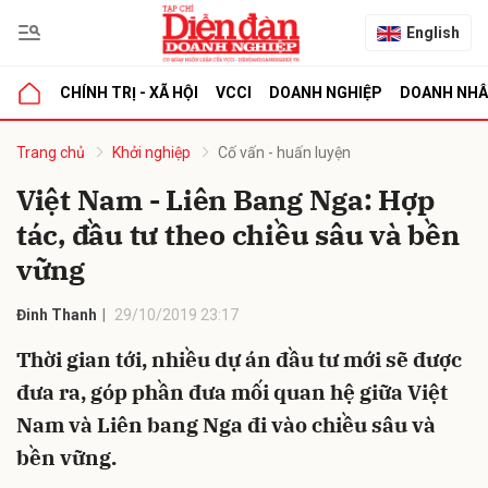
English
CHÍNH TRỊ - XÃ HỘI
VCCI
DOANH NGHIỆP
DOANH NH
bình luận
Trang chủ
Khởi nghiệp
Cố vấn - huấn luyện
Việt Nam - Liên Bang Nga: Hợp
tác, đầu tư theo chiều sâu và bền
vững
Đinh Thanh
29/10/2019 23:17
Thời gian tới, nhiều dự án đầu tư mới sẽ được
Hủy
G
đưa ra, góp phần đưa mối quan hệ giữa Việt
Nam và Liên bang Nga đi vào chiều sâu và
bền vững.