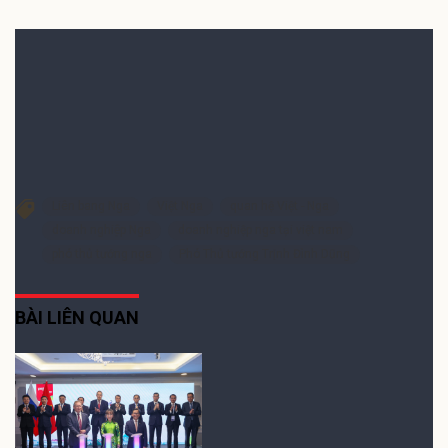
Quý vị có thông tin phù hợp với chuyên mục xin
gửi về:
Email:
media@dddn.com.vn
Theo dõi trên
Chia sẻ Facebook
Chia sẻ Zalo
Liên bang Nga
Việt Nga
quan hệ Việt - Nga
doanh nghiệp Nga
doanh nghiệp nga tại việt nam
phó thủ tướng nga
Phó Thủ tướng Trịnh Đình Dũng
BÀI LIÊN QUAN
Thủ tướng Lê Minh
Hưng chứng kiến công
bố 3 đường bay mới tới
Nga