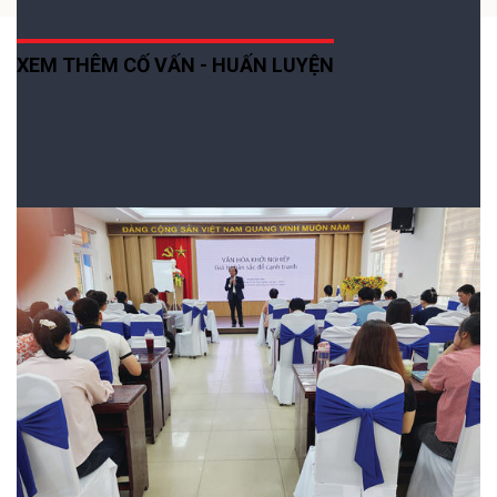
XEM THÊM CỐ VẤN - HUẤN LUYỆN
Đà Nẵng - Thành phố hấp dẫn khởi nghiệp
đổi mới sáng tạo
Thành phố Đà Nẵng đang phấn đấu lọt vào nhóm 300 hệ sinh thái
khởi nghiệp đổi mới sáng tạo toàn cầu.