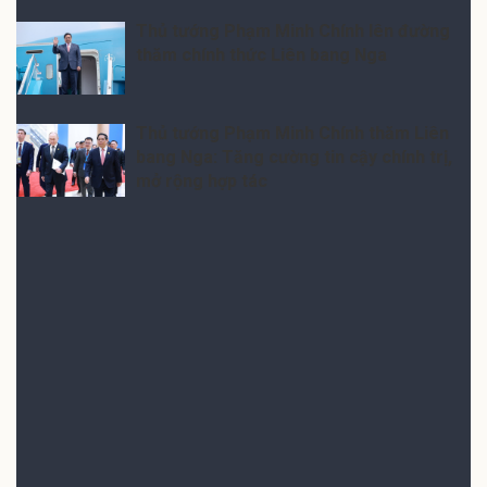
Thủ tướng Phạm Minh Chính lên đường
thăm chính thức Liên bang Nga
Thủ tướng Phạm Minh Chính thăm Liên
bang Nga: Tăng cường tin cậy chính trị,
mở rộng hợp tác
Gửi bình luận
(0) Bình luận
Xếp theo:
Số người thích
Thời gian