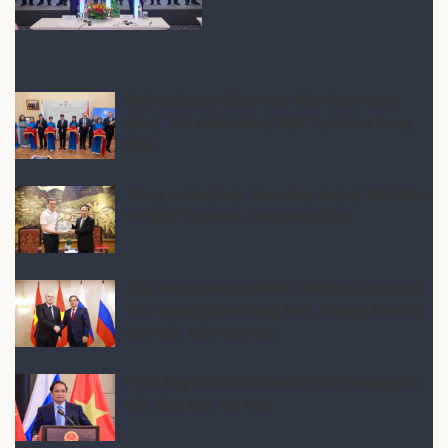
ĐỌC TIẾP
Nhà xuất bản Giáo dục Việt Nam trao
tặng “Tủ sách tiếng Việt” tại Liên Bang
Nga
Tăng cường hợp tác năng lượng Việt Nam
và tỉnh Tyumen, Liên bang Nga
Thủ tướng Phạm Minh Chính hội đàm với
Thủ tướng Liên bang Nga, chứng kiến ký
các văn kiện hợp tác
Phát huy tinh thần Đại hội XIV trong gắn
kết kiều bào tại Nga