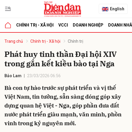
English
CHÍNH TRỊ - XÃ HỘI
VCCI
DOANH NGHIỆP
DOANH NH
bình luận
Trang chủ
Chính trị - Xã hội
Chính trị
Phát huy tinh thần Đại hội XIV
trong gắn kết kiều bào tại Nga
Bảo Lam
23/03/2026 06:56
Bà con tự hào trước sự phát triển và vị thế
Việt Nam, tin tưởng, sẵn sàng đóng góp xây
Hủy
G
dựng quan hệ Việt - Nga, góp phần đưa đất
nước phát triển giàu mạnh, văn minh, phồn
vinh trong kỷ nguyên mới.