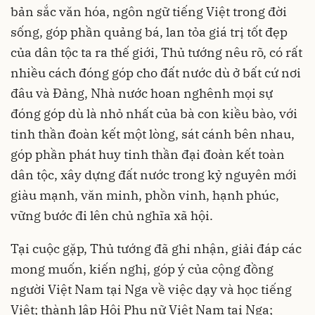
bản sắc văn hóa, ngôn ngữ tiếng Việt trong đời
sống, góp phần quảng bá, lan tỏa giá trị tốt đẹp
của dân tộc ta ra thế giới, Thủ tướng nêu rõ, có rất
nhiều cách đóng góp cho đất nước dù ở bất cứ nơi
đâu và Đảng, Nhà nước hoan nghênh mọi sự
đóng góp dù là nhỏ nhất của bà con kiều bào, với
tinh thần đoàn kết một lòng, sát cánh bên nhau,
góp phần phát huy tinh thần đại đoàn kết toàn
dân tộc, xây dựng đất nước trong kỷ nguyên mới
giàu mạnh, văn minh, phồn vinh, hạnh phúc,
vững bước đi lên chủ nghĩa xã hội.
Tại cuộc gặp, Thủ tướng đã ghi nhận, giải đáp các
mong muốn, kiến nghị, góp ý của cộng đồng
người Việt Nam tại Nga về việc dạy và học tiếng
Việt; thành lập Hội Phụ nữ Việt Nam tại Nga;