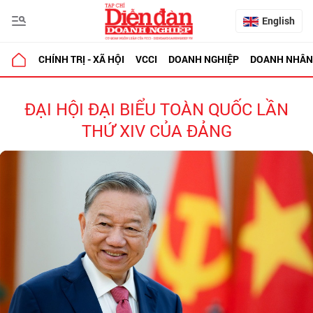
English
CHÍNH TRỊ - XÃ HỘI
VCCI
DOANH NGHIỆP
DOANH NHÂN
ĐẠI HỘI ĐẠI BIỂU TOÀN QUỐC LẦN
THỨ XIV CỦA ĐẢNG