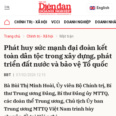
English
CHÍNH TRỊ - XÃ HỘI
VCCI
DOANH NGHIỆP
DOANH NH
bình luận
Trang chủ
Chính trị - Xã hội
Mặt trận
Phát huy sức mạnh đại đoàn kết
toàn dân tộc trong xây dựng, phát
triển đất nước và bảo vệ Tổ quốc
BBT
07/02/2026 12:15
Bà Bùi Thị Minh Hoài, Ủy viên Bộ Chính trị, Bí
Hủy
G
thư Trung ương Đảng, Bí thư Đảng ủy MTTQ,
các đoàn thể Trung ương, Chủ tịch Ủy ban
Trung ương MTTQ Việt Nam trình bày