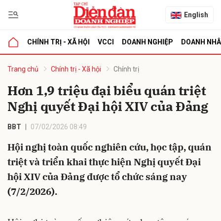
English
CHÍNH TRỊ - XÃ HỘI
VCCI
DOANH NGHIỆP
DOANH NH
bình luận
Trang chủ
Chính trị - Xã hội
Chính trị
Hơn 1,9 triệu đại biểu quán triệt
Nghị quyết Đại hội XIV của Đảng
BBT
07/02/2026 08:49
Hội nghị toàn quốc nghiên cứu, học tập, quán
triệt và triển khai thực hiện Nghị quyết Đại
Hủy
G
hội XIV của Đảng được tổ chức sáng nay
(7/2/2026).