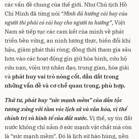
các vấn đề chung của thế giới. Như Chủ tịch Hồ
Chí Minh đã từng nói “
Mình đã hưởng cái hay của
người thì phải có cái hay cho người ta hưởng”
, Việt
Nam sẽ tiếp tục các cam kết của mình về phát
triển bền vững, an ninh lương thực, biến đổi khí
hậu, giảm phát thải ròng; đồng thời tham gia sâu
hơn vào các hoạt động gìn giữ hòa bình, cứu hộ
cứu nạn, viện trợ nhân đạo, trung gian, hòa giải
và
phát huy vai trò nòng cốt, dẫn dắt trong
những vấn đề và cơ chế quan trọng, phù hợp.
Thứ tư, phát huy “sức mạnh mềm” của dân tộc
tương xứng với
tầm vóc lịch sử và văn hóa, vị thế
chín
h
trị và kinh tế của đất nước
.
Vị thế, uy tín đất
nước không chỉ nằm ở sức mạnh vật chất mà còn
là “sức mạnh mềm”. Đó là lịch sử hào hùng, nền