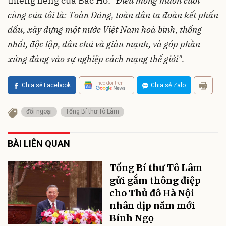
thiêng liêng của Bác Hồ:
"Điều mong muốn cuối
cùng của tôi là: Toàn Đảng, toàn dân ta đoàn kết phấn
đấu, xây dựng một nước Việt Nam hoà bình, thống
nhất, độc lập, dân chủ và giàu mạnh, và góp phần
xứng đáng vào sự nghiệp cách mạng thế giới"
.
Theo dõi trên
Chia sẻ Facebook
Chia sẻ Zalo
đối ngoại
Tổng Bí thư Tô Lâm
BÀI LIÊN QUAN
Tổng Bí thư Tô Lâm
gửi gắm thông điệp
cho Thủ đô Hà Nội
nhân dịp năm mới
Bính Ngọ