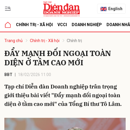
English
CHÍNH TRỊ - XÃ HỘI
VCCI
DOANH NGHIỆP
DOANH NH
bình luận
Trang chủ
Chính trị - Xã hội
Chính trị
ĐẨY MẠNH ĐỐI NGOẠI TOÀN
DIỆN Ở TẦM CAO MỚI
BBT
18/02/2026 11:00
Tạp chí Diễn đàn Doanh nghiệp trân trọng
giới thiệu bài viết "Đẩy mạnh đối ngoại toàn
Hủy
G
diện ở tầm cao mới" của Tổng Bí thư Tô Lâm.