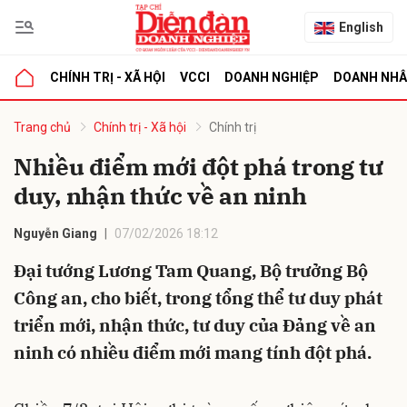
English
CHÍNH TRỊ - XÃ HỘI
VCCI
DOANH NGHIỆP
DOANH NH
bình luận
Trang chủ
Chính trị - Xã hội
Chính trị
Nhiều điểm mới đột phá trong tư
duy, nhận thức về an ninh
Nguyễn Giang
07/02/2026 18:12
Đại tướng Lương Tam Quang, Bộ trưởng Bộ
Công an, cho biết, trong tổng thể tư duy phát
Hủy
G
triển mới, nhận thức, tư duy của Đảng về an
ninh có nhiều điểm mới mang tính đột phá.