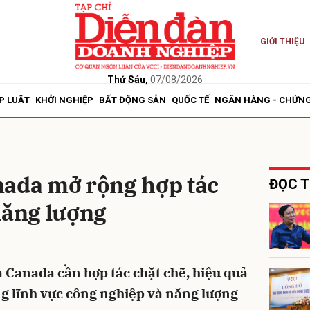
GIỚI THIỆU
bình luận
Thứ Sáu,
07/08/2026
P LUẬT
KHỞI NGHIỆP
BẤT ĐỘNG SẢN
QUỐC TẾ
NGÂN HÀNG - CHỨN
nada mở rộng hợp tác
ĐỌC T
năng lượng
Hủy
G
 Canada cần hợp tác chặt chẽ, hiệu quả
ong lĩnh vực công nghiệp và năng lượng