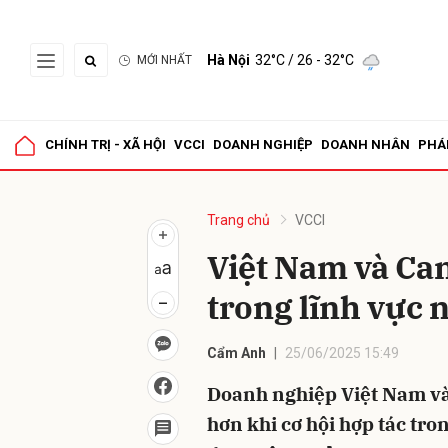
Hà Nội
32°C
/ 26 - 32°C
MỚI NHẤT
Gửi 
CHÍNH TRỊ - XÃ HỘI
VCCI
DOANH NGHIỆP
DOANH NHÂN
PHÁ
Trang chủ
VCCI
Việt Nam và Ca
trong lĩnh vực 
Cẩm Anh
25/06/2025 15:49
Doanh nghiệp Việt Nam và
hơn khi cơ hội hợp tác tr