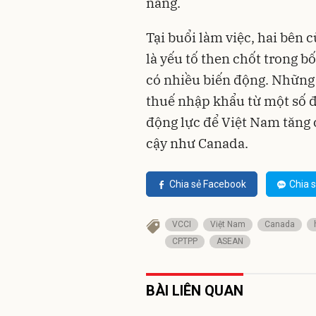
năng.
Tại buổi làm việc, hai bên c
là yếu tố then chốt trong 
có nhiều biến động. Những 
thuế nhập khẩu từ một số đ
động lực để Việt Nam tăng c
cậy như Canada.
Chia sẻ Facebook
Chia s
VCCI
Việt Nam
Canada
CPTPP
ASEAN
BÀI LIÊN QUAN