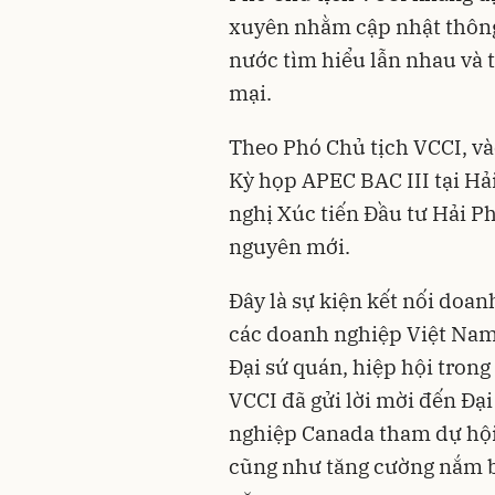
xuyên nhằm cập nhật thông 
nước tìm hiểu lẫn nhau và 
mại.
Theo Phó Chủ tịch VCCI, vào
Kỳ họp APEC BAC III tại Hải
nghị Xúc tiến Đầu tư Hải P
nguyên mới.
Đây là sự kiện kết nối doa
các doanh nghiệp Việt Nam
Đại sứ quán, hiệp hội trong
VCCI đã gửi lời mời đến Đạ
nghiệp Canada tham dự hội 
cũng như tăng cường nắm bắ