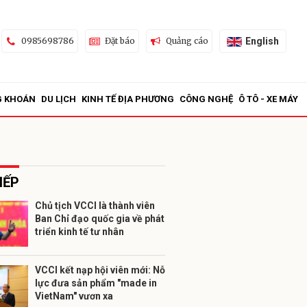
English
0985698786
Đặt báo
Quảng cáo
G KHOÁN
DU LỊCH
KINH TẾ ĐỊA PHƯƠNG
CÔNG NGHỆ
Ô TÔ - XE MÁY
IẾP
Chủ tịch VCCI là thành viên
Ban Chỉ đạo quốc gia về phát
ửi
triển kinh tế tư nhân
VCCI kết nạp hội viên mới: Nỗ
lực đưa sản phẩm "made in
VietNam" vươn xa