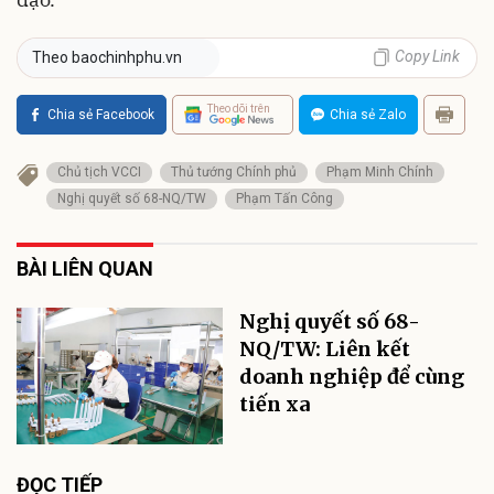
Copy Link
Theo baochinhphu.vn
Theo dõi trên
Chia sẻ Facebook
Chia sẻ Zalo
Chủ tịch VCCI
Thủ tướng Chính phủ
Phạm Minh Chính
Nghị quyết số 68-NQ/TW
Phạm Tấn Công
BÀI LIÊN QUAN
Nghị quyết số 68-
NQ/TW: Liên kết
doanh nghiệp để cùng
tiến xa
ĐỌC TIẾP