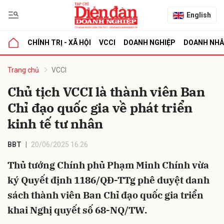
English
CHÍNH TRỊ - XÃ HỘI
VCCI
DOANH NGHIỆP
DOANH NH
bình luận
Trang chủ
VCCI
Chủ tịch VCCI là thành viên Ban
Chỉ đạo quốc gia về phát triển
kinh tế tư nhân
BBT
20/06/2025 16:26
Thủ tướng Chính phủ Phạm Minh Chính vừa
Hủy
G
ký Quyết định 1186/QĐ-TTg phê duyệt danh
sách thành viên Ban Chỉ đạo quốc gia triển
khai Nghị quyết số 68-NQ/TW.