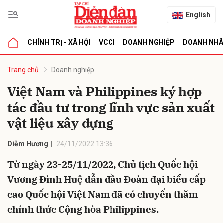
English
CHÍNH TRỊ - XÃ HỘI
VCCI
DOANH NGHIỆP
DOANH NH
bình luận
Trang chủ
Doanh nghiệp
Việt Nam và Philippines ký hợp
tác đầu tư trong lĩnh vực sản xuất
vật liệu xây dựng
Diễm Hương
24/11/2022 13:36
Từ ngày 23-25/11/2022, Chủ tịch Quốc hội
Hủy
G
Vương Đình Huệ dẫn đầu Đoàn đại biểu cấp
cao Quốc hội Việt Nam đã có chuyến thăm
chính thức Cộng hòa Philippines.