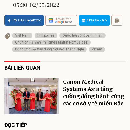
05:30, 02/05/2022
Theo dõi trên
Chia sẻ Facebook
Chia sẻ Zalo
Việt Nam
Philippines
Quốc hội với Doanh nhân
Chủ tịch Hạ viện Philipines Martin Romualdez
Bộ trưởng Bộ Xây dựng Nguyễn Thanh Nghị
Vicem
BÀI LIÊN QUAN
Canon Medical
Systems Asia tăng
cường đồng hành cùng
các cơ sở y tế miền Bắc
ĐỌC TIẾP