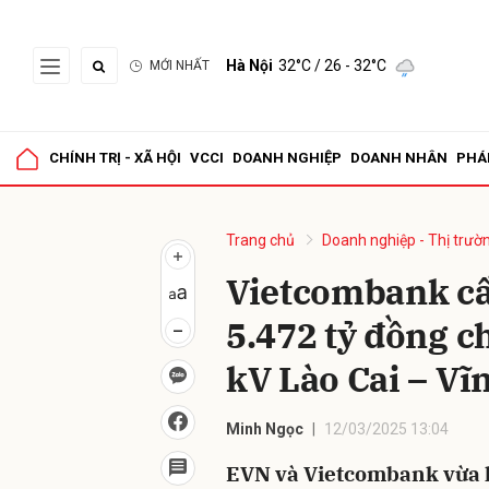
Hà Nội
32°C
/ 26 - 32°C
MỚI NHẤT
Gửi 
CHÍNH TRỊ - XÃ HỘI
VCCI
DOANH NGHIỆP
DOANH NHÂN
PHÁ
Trang chủ
Doanh nghiệp - Thị trườ
Vietcombank cấp
5.472 tỷ đồng c
kV Lào Cai – Vĩ
Minh Ngọc
12/03/2025 13:04
EVN và Vietcombank vừa k