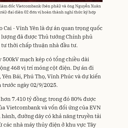
giám đốc Vietcombank (bên phải) và ông Nguyễn Xuân
ái) đại diện 02 đơn vị hoàn thành nghi thức ký hợp
 Cai - Vĩnh Yên là dự án quan trọng quốc
g lượng đã được Thủ tướng Chính phủ
tư thời chấp thuận nhà đầu tư.
y 500kV mạch kép có tổng chiều dài
ng 468 vị trí móng cột điện. Dự án đi
, Yên Bái, Phú Thọ, Vĩnh Phúc và dự kiến
 trước ngày 02/9/2025.
 hơn 7.410 tỷ đồng; trong đó 80% được
của Vietcombank và vốn đối ứng của EVN
n hành, đường dây có khả năng truyền tải
ừ các nhà máy thủy điện ở khu vực Tây