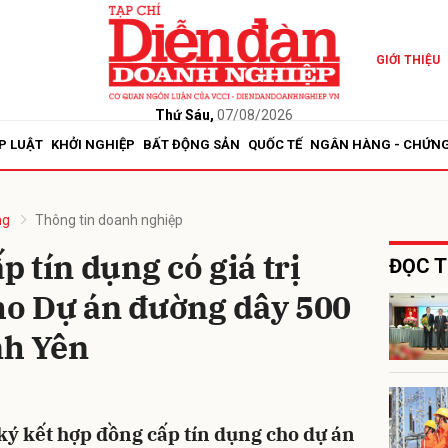
GIỚI THIỆU
bình luận
Thứ Sáu,
07/08/2026
P LUẬT
KHỞI NGHIỆP
BẤT ĐỘNG SẢN
QUỐC TẾ
NGÂN HÀNG - CHỨN
ng
Thông tin doanh nghiệp
 tín dụng có giá trị
ĐỌC T
ho Dự án đường dây 500
Hủy
G
nh Yên
ý kết hợp đồng cấp tín dụng cho dự án