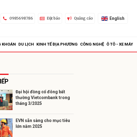
English
0985698786
Đặt báo
Quảng cáo
G KHOÁN
DU LỊCH
KINH TẾ ĐỊA PHƯƠNG
CÔNG NGHỆ
Ô TÔ - XE MÁY
IẾP
Đại hội đồng cổ đông bất
thường Vietcombank trong
ửi
tháng 3/2025
EVN sẵn sàng cho mục tiêu
lớn năm 2025