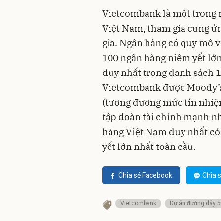
Vietcombank là một trong 
Việt Nam, tham gia cung ứ
gia. Ngân hàng có quy mô v
100 ngân hàng niêm yết lớn
duy nhất trong danh sách 1.
Vietcombank được Moody’s
(tương đương mức tín nhiệm
tập đoàn tài chính mạnh nh
hàng Việt Nam duy nhất có
yết lớn nhất toàn cầu.
Chia sẻ Facebook
Chia s
Vietcombank
Dự án đường dây 5