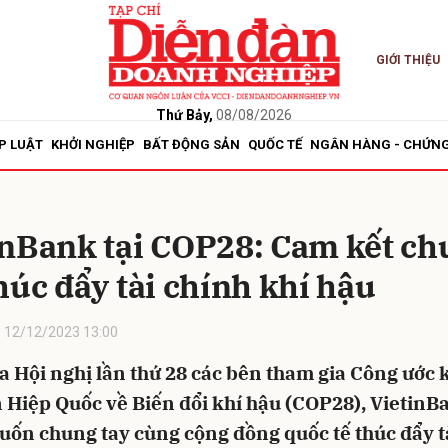
GIỚI THIỆU
bình luận
Thứ Bảy,
08/08/2026
P LUẬT
KHỞI NGHIỆP
BẤT ĐỘNG SẢN
QUỐC TẾ
NGÂN HÀNG - CHỨN
inBank tại COP28: Cam kết c
húc đẩy tài chính khí hậu
12/12/2023 13:00
Hủy
G
a Hội nghị lần thứ 28 các bên tham gia Công ước
 Hiệp Quốc về Biến đổi khí hậu (COP28), VietinB
ốn chung tay cùng cộng đồng quốc tế thúc đẩy t