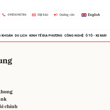
English
0985698786
Đặt báo
Quảng cáo
G KHOÁN
DU LỊCH
KINH TẾ ĐỊA PHƯƠNG
CÔNG NGHỆ
Ô TÔ - XE MÁY
hung
ửi
 khung
ank
ài chính