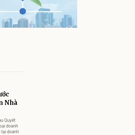
ước
ốn Nhà
au Quyết
loại doanh
c tại doanh