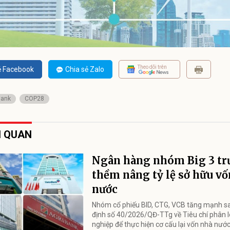
Theo dõi trên
ẻ Facebook
Chia sẻ Zalo
Bank
COP28
N QUAN
Ngân hàng nhóm Big 3 tr
thềm nâng tỷ lệ sở hữu v
nước
Nhóm cổ phiếu BID, CTG, VCB tăng mạnh s
định số 40/2026/QĐ-TTg về Tiêu chí phân 
nghiệp để thực hiện cơ cấu lại vốn nhà nướ