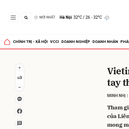
Hà Nội
32°C
/ 26 - 32°C
MỚI NHẤT
Gửi 
CHÍNH TRỊ - XÃ HỘI
VCCI
DOANH NGHIỆP
DOANH NHÂN
PHÁ
Viet
tay t
MINH NHỊ
Tham gi
của Liên
mong mu