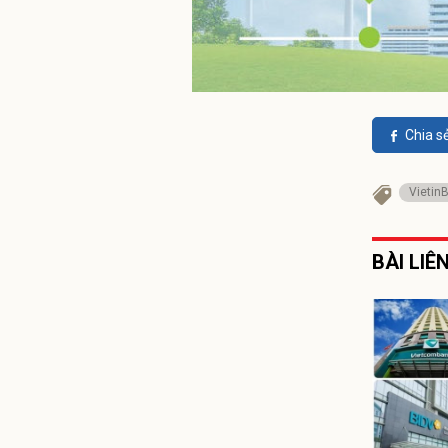
Chia s
Vietin
BÀI LIÊ