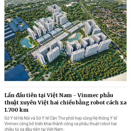
Lần đầu tiên tại Việt Nam - Vinmec phẫu
thuật xuyên Việt hai chiều bằng robot cách xa
1.700 km
Sở Y tế Hà Nội và Sở Y tế Cần Thơ phối hợp cùng Hệ thống Y tế
Vinmec công bố triển khai thành công ca phẫu thuật robot hai
chiều từ xa đầu tiên tại Việt Nam.