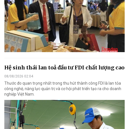
Hệ sinh thái lan toả đầu tư FDI chất lượng cao
08/08/2026 02:04
Thước đo quan trọng nhất trong thu hút thành công FDI là lan tỏa
công nghệ, năng lực quản trị và cơ hội phát triển tạo ra cho doanh
nghiệp Việt Nam.