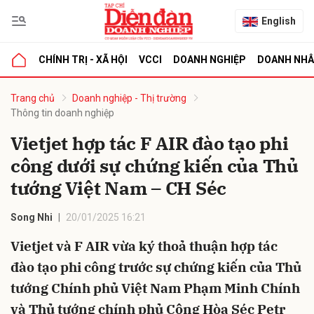
English
CHÍNH TRỊ - XÃ HỘI
VCCI
DOANH NGHIỆP
DOANH NH
bình luận
Trang chủ
Doanh nghiệp - Thị trường
Thông tin doanh nghiệp
Vietjet hợp tác F AIR đào tạo phi
công dưới sự chứng kiến của Thủ
tướng Việt Nam – CH Séc
Song Nhi
20/01/2025 16:21
Hủy
G
Vietjet và F AIR vừa ký thoả thuận hợp tác
đào tạo phi công trước sự chứng kiến của Thủ
tướng Chính phủ Việt Nam Phạm Minh Chính
và Thủ tướng chính phủ Cộng Hòa Séc Petr