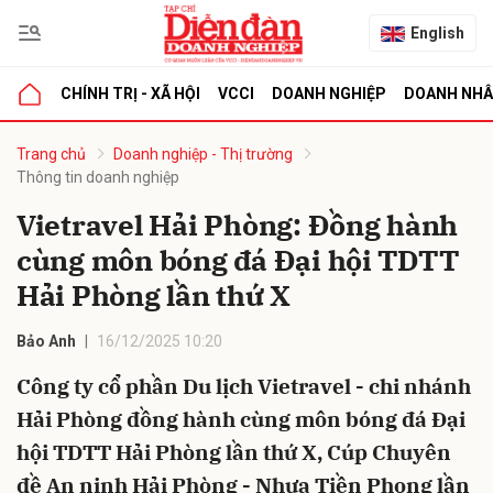
English
CHÍNH TRỊ - XÃ HỘI
VCCI
DOANH NGHIỆP
DOANH NH
bình luận
Trang chủ
Doanh nghiệp - Thị trường
Thông tin doanh nghiệp
Vietravel Hải Phòng: Đồng hành
cùng môn bóng đá Đại hội TDTT
Hải Phòng lần thứ X
Bảo Anh
16/12/2025 10:20
Hủy
G
Công ty cổ phần Du lịch Vietravel - chi nhánh
Hải Phòng đồng hành cùng môn bóng đá Đại
hội TDTT Hải Phòng lần thứ X, Cúp Chuyên
đề An ninh Hải Phòng - Nhựa Tiền Phong lần