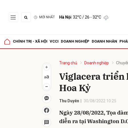
Hà Nội
32°C
/ 26 - 32°C
MỚI NHẤT
Gửi 
CHÍNH TRỊ - XÃ HỘI
VCCI
DOANH NGHIỆP
DOANH NHÂN
PHÁ
Trang chủ
Doanh nghiệp
Chuyể
Viglacera triển 
Hoa Kỳ
Thu Duyên
30/08/2022 10:25
Ngày 28/08/2022, Tọa đàm
diễn ra tại Washington D.C