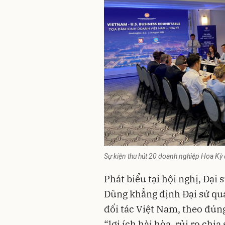
Sự kiện thu hút 20 doanh nghiệp Hoa Kỳ
Phát biểu tại hội nghị, Đạ
Dũng khẳng định Đại sứ quán
đối tác Việt Nam, theo đún
“lợi ích hài hòa, rủi ro chia 