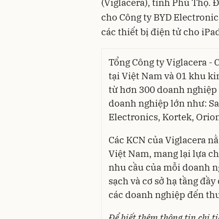
(Viglacera), tỉnh Phú Thọ. 
cho Công ty BYD Electronic 
các thiết bị điện tử cho iPa
Tổng Công ty Viglacera -
tại Việt Nam và 01 khu ki
từ hơn 300 doanh nghiệp 
doanh nghiệp lớn như: 
Electronics, Kortek, Orio
Các KCN của Viglacera nằ
Việt Nam, mang lại lựa c
nhu cầu của mỗi doanh ng
sạch và cơ sở hạ tầng đầy 
các doanh nghiệp đến thu
Để biết thêm thông tin chi t