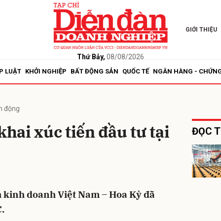
GIỚI THIỆU
bình luận
Thứ Bảy,
08/08/2026
P LUẬT
KHỞI NGHIỆP
BẤT ĐỘNG SẢN
QUỐC TẾ
NGÂN HÀNG - CHỨN
n động
khai xúc tiến đầu tư tại
ĐỌC T
Hủy
G
 kinh doanh Việt Nam – Hoa Kỳ đã
.