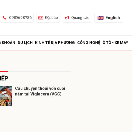
English
0985698786
Đặt báo
Quảng cáo
G KHOÁN
DU LỊCH
KINH TẾ ĐỊA PHƯƠNG
CÔNG NGHỆ
Ô TÔ - XE MÁY
IẾP
Câu chuyện thoái vốn cuối
năm tại Viglacera (VGC)
ửi