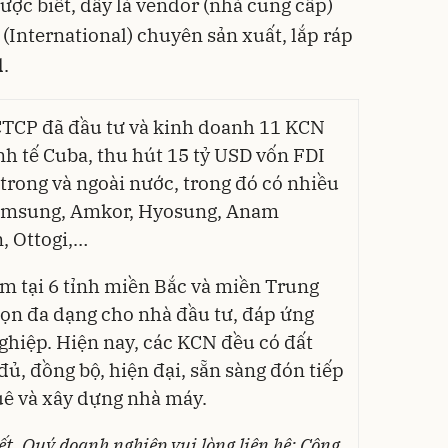
Được biết, đây là vendor (nhà cung cấp)
(International) chuyên sản xuất, lắp ráp
d.
 CTCP đã đầu tư và kinh doanh 11 KCN
nh tế Cuba, thu hút 15 tỷ USD vốn FDI
trong và ngoài nước, trong đó có nhiều
Samsung, Amkor, Hyosung, Anam
n, Ottogi,…
m tại 6 tỉnh miền Bắc và miền Trung
họn đa dạng cho nhà đầu tư, đáp ứng
hiệp. Hiện nay, các KCN đều có đất
đủ, đồng bộ, hiện đại, sẵn sàng đón tiếp
ê và xây dựng nhà máy.
iết, Quý doanh nghiệp vui lòng liên hệ: Công