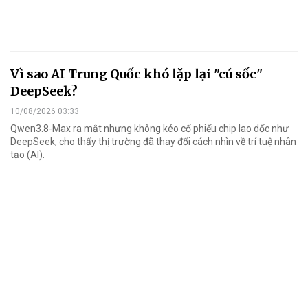
Vì sao AI Trung Quốc khó lặp lại "cú sốc"
DeepSeek?
10/08/2026 03:33
Qwen3.8-Max ra mắt nhưng không kéo cổ phiếu chip lao dốc như
DeepSeek, cho thấy thị trường đã thay đổi cách nhìn về trí tuệ nhân
tạo (AI).