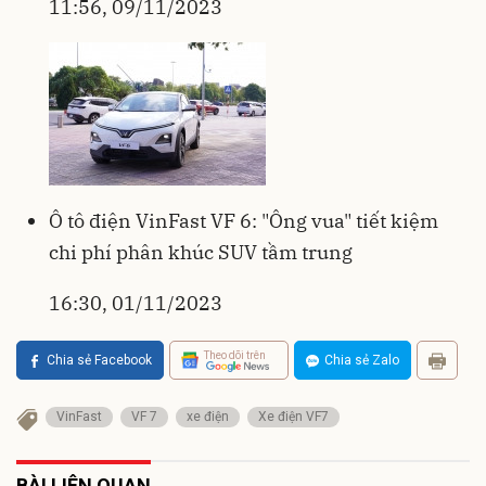
11:56, 09/11/2023
Ô tô điện VinFast VF 6: "Ông vua" tiết kiệm
chi phí phân khúc SUV tầm trung
16:30, 01/11/2023
Theo dõi trên
Chia sẻ Facebook
Chia sẻ Zalo
VinFast
VF 7
xe điện
Xe điện VF7
BÀI LIÊN QUAN