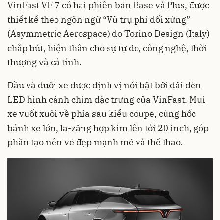
VinFast
VF 7 có hai phiên bản Base và Plus, được
thiết kế theo ngôn ngữ “Vũ trụ phi đối xứng”
(Asymmetric Aerospace) do Torino Design (Italy)
chắp bút, hiện thân cho sự tự do, công nghệ, thời
thượng và cá tính.
Đầu và đuôi xe được định vị nổi bật bởi dải đèn
LED hình cánh chim đặc trưng của VinFast. Mui
xe vuốt xuôi về phía sau kiểu coupe, cùng hốc
bánh xe lớn, la-zăng hợp kim lên tới 20 inch, góp
phần tạo nên vẻ đẹp mạnh mẽ và thể thao.