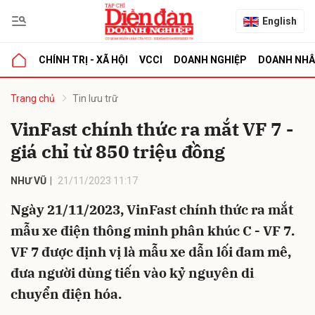
English
CHÍNH TRỊ - XÃ HỘI
VCCI
DOANH NGHIỆP
DOANH NH
bình luận
Trang chủ
Tin lưu trữ
VinFast chính thức ra mắt VF 7 -
giá chỉ từ 850 triệu đồng
NHƯ VŨ
21/11/2023 11:17
Ngày 21/11/2023, VinFast chính thức ra mắt
mẫu xe điện thông minh phân khúc C - VF 7.
Hủy
G
VF 7 được định vị là mẫu xe dẫn lối đam mê,
đưa người dùng tiến vào kỷ nguyên di
chuyển điện hóa.