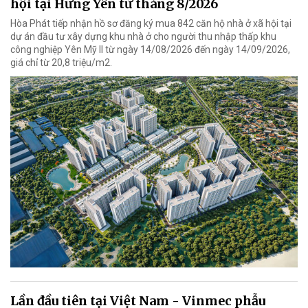
hội tại Hưng Yên từ tháng 8/2026
Hòa Phát tiếp nhận hồ sơ đăng ký mua 842 căn hộ nhà ở xã hội tại
dự án đầu tư xây dựng khu nhà ở cho người thu nhập thấp khu
công nghiệp Yên Mỹ II từ ngày 14/08/2026 đến ngày 14/09/2026,
giá chỉ từ 20,8 triệu/m2.
Lần đầu tiên tại Việt Nam - Vinmec phẫu