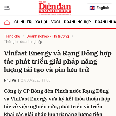
English
CHÍNH TRỊ - XÃ HỘI
VCCI
DOANH NGHIỆP
DOANH NH
bình luận
Trang chủ
Doanh nghiệp - Thị trường
Thông tin doanh nghiệp
Vinfast Energy và Rạng Đông hợp
tác phát triển giải pháp năng
lượng tái tạo và pin lưu trữ
Như Vũ
27/03/2025 11:00
Hủy
G
Công ty CP Bóng đèn Phích nước Rạng Đông
và VinFast Energy vừa ký kết thỏa thuận hợp
tác về việc nghiên cứu, phát triển và triển
khai các giải pháp lưu trữ năng lượng tiên