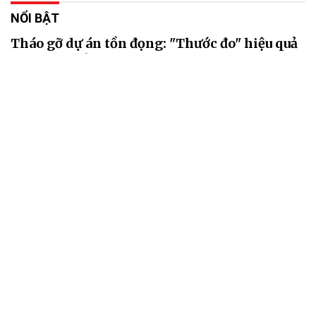
NỔI BẬT
Tháo gỡ dự án tồn đọng: "Thước đo" hiệu quả
cải cách thể chế
07/08/2026 04:27
Hơn 1.000 dự án bất động sản được tháo gỡ đang khơi thông dòng
vốn, bổ sung nguồn cung và tạo động lực mới cho quá trình phục
hồi thị trường.