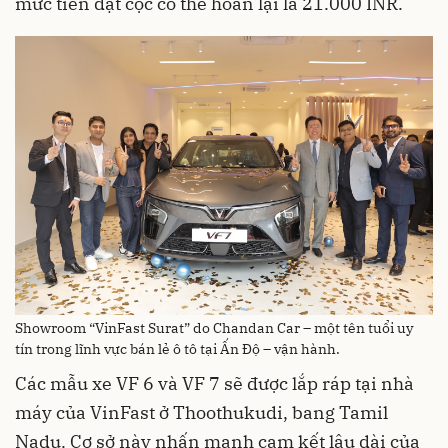
mức tiền đặt cọc có thể hoàn lại là 21.000 INR.
Showroom “VinFast Surat” do Chandan Car – một tên tuổi uy
tín trong lĩnh vực bán lẻ ô tô tại Ấn Độ – vận hành.
Các mẫu xe VF 6 và VF 7 sẽ được lắp ráp tại nhà
máy của VinFast ở Thoothukudi, bang Tamil
Nadu. Cơ sở này nhấn mạnh cam kết lâu dài của