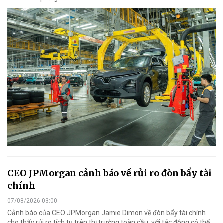
CEO JPMorgan cảnh báo về rủi ro đòn bẩy tài
chính
07/08/2026 03:00
Cảnh báo của CEO JPMorgan Jamie Dimon về đòn bẩy tài chính
cho thấy rủi ro tích tụ trên thị trường toàn cầu, với tác động có thể