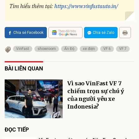
Tìm hiểu thêm tại:
https://www.vinfastauto.in/
Theo dõi trên
Chia sẻ Facebook
Chia sẻ Zalo
VinFast
showroom
Ấn Độ
xe điện
VF 6
VF 7
BÀI LIÊN QUAN
Vì sao VinFast VF 7
chiếm trọn sự chú ý
của người yêu xe
Indonesia?
ĐỌC TIẾP