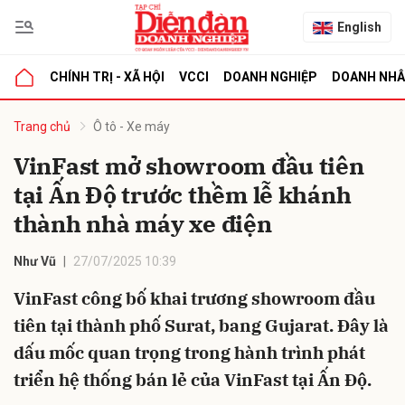
English
CHÍNH TRỊ - XÃ HỘI
VCCI
DOANH NGHIỆP
DOANH NH
bình luận
Trang chủ
Ô tô - Xe máy
VinFast mở showroom đầu tiên
tại Ấn Độ trước thềm lễ khánh
thành nhà máy xe điện
Như Vũ
27/07/2025 10:39
VinFast công bố khai trương showroom đầu
Hủy
G
tiên tại thành phố Surat, bang Gujarat. Đây là
dấu mốc quan trọng trong hành trình phát
triển hệ thống bán lẻ của VinFast tại Ấn Độ.