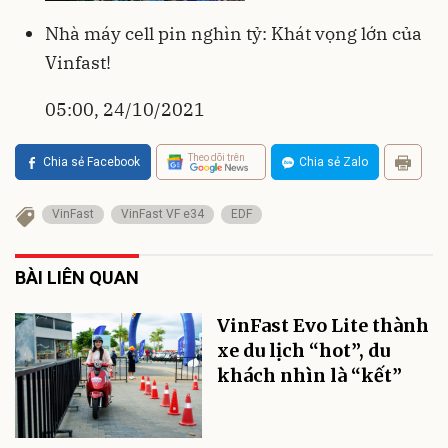
Nhà máy cell pin nghìn tỷ: Khát vọng lớn của
Vinfast!
05:00, 24/10/2021
Theo dõi trên
Chia sẻ Facebook
Chia sẻ Zalo
VinFast
VinFast VF e34
EDF
BÀI LIÊN QUAN
VinFast Evo Lite thành
xe du lịch “hot”, du
khách nhìn là “kết”