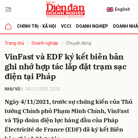
English
CHÍNH TRỊ - XÃ HỘI
VCCI
DOANH NGHIỆP
DOANH NH
bình luận
Trang chủ
Doanh nghiệp
Chuyển động
VinFast và EDF ký kết biên bản
ghi nhớ hợp tác lắp đặt trạm sạc
điện tại Pháp
NHƯ VŨ
04/11/2021 22:05
Ngày 4/11/2021, trước sự chứng kiến của Thủ
Hủy
G
tướng Chính phủ Phạm Minh Chính, VinFast
và Tập đoàn điện lực hàng đầu của Pháp
Électricité de France (EDF) đã ký kết Biên