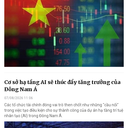
Cơ sở hạ tầng AI sẽ thúc đẩy tăng trưởng của
Đông Nam Á
07/08/2026 11:06
Các tổ chức tài chính đóng vai trò then chốt như những "cầu nối"
trong việc tạo điều kiện cho sự thành công của dự án hạ tầng trí tuệ
nhân tạo (AI) trong Đông Nam Á.