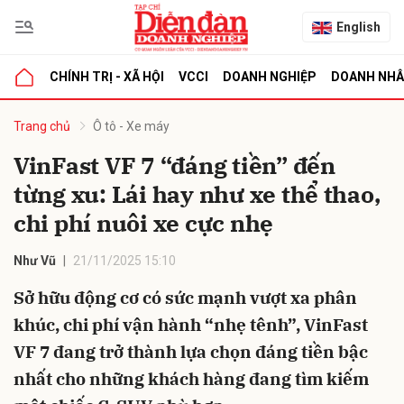
English
CHÍNH TRỊ - XÃ HỘI
VCCI
DOANH NGHIỆP
DOANH NH
bình luận
Trang chủ
Ô tô - Xe máy
VinFast VF 7 “đáng tiền” đến
từng xu: Lái hay như xe thể thao,
chi phí nuôi xe cực nhẹ
Như Vũ
21/11/2025 15:10
Sở hữu động cơ có sức mạnh vượt xa phân
Hủy
G
khúc, chi phí vận hành “nhẹ tênh”, VinFast
VF 7 đang trở thành lựa chọn đáng tiền bậc
nhất cho những khách hàng đang tìm kiếm