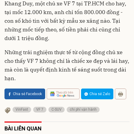
Khang Duy, một chủ xe VF 7 tại TP.HCM cho hay,
tại mốc 12.000 km, anh chỉ tốn 800.000 đồng -
con số khó tin với bất kỳ mẫu xe xăng nào. Tại
những mốc tiếp theo, số tiền phải chi cũng chỉ
dưới 1 triệu đồng.
Những trải nghiệm thực tế từ cộng đồng chủ xe
cho thấy VF 7 không chỉ là chiếc xe đẹp và lái hay,
mà còn là quyết định kinh tế sáng suốt trong dài
hạn.
Theo dõi trên
Chia sẻ Facebook
Chia sẻ Zalo
VinFast
VF 7
C-SUV
chi phí vận hành
BÀI LIÊN QUAN