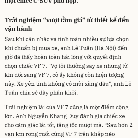
một chiếc C-SUV phù hợp.
Trải nghiệm “vượt tầm giá” từ thiết kế đến
vận hành
Sau khi cân nhắc và tính toán nhiều sự lựa chọn
khi chuẩn bị mua xe, anh Lê Tuấn (Hà Nội) đến
giờ đã thấy hoàn toàn hài lòng với quyết định
chọn chiếc VF 7. “Vợ tôi thường say xe nhưng từ
khi đổi sang VF 7, cô ấy không còn hiện tượng
này. Xe yên tĩnh không có mùi xăng dầu”, anh
Lê
Tuấn chia sẻ đầy phấn khởi.
Trải nghiệm lái của VF 7 cũng là một điểm cộng
lớn. Anh Nguyễn Khang Duy đánh giá chiếc xe
cho cảm giác lái tốt, tăng tốc mượt mà. “Sau hơn 2
vạn km rong ruổi cùng VF 7 trên khắp nẻo