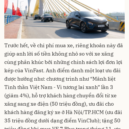
Trước hết, về chi phí mua xe, riêng khoản này đã
giúp anh lời số tiền không nhỏ so với xe xăng
cùng phân khúc bởi những chính sách lợi đơn lợi
kép của VinFast. Anh điểm danh một loạt ưu đãi
được hưởng như: chương trình như “Mãnh liệt
Tinh thần Việt Nam - Vì tương lai xanh” lần 3
(giảm 4%), hỗ trợ khách hàng chuyển đổi từ xe
xăng sang xe điện (50 triệu đồng), ưu đãi cho
khách hàng đăng ký xe ở Hà Nội/TP.HCM (ưu đãi
35 triệu đồng dưới dạng điểm VinClub); tặng 50
triệu đồng khi mua VF 7 Plus trong tháng 11, ưu