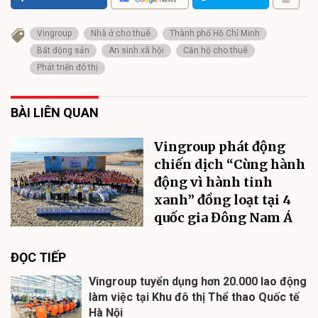
Vingroup
Nhà ở cho thuê
Thành phố Hồ Chí Minh
Bất động sản
An sinh xã hội
Căn hộ cho thuê
Phát triển đô thị
BÀI LIÊN QUAN
Vingroup phát động
chiến dịch “Cùng hành
động vì hành tinh
xanh” đồng loạt tại 4
quốc gia Đông Nam Á
ĐỌC TIẾP
Vingroup tuyển dụng hơn 20.000 lao động
làm việc tại Khu đô thị Thể thao Quốc tế
Hà Nội