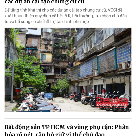
các dự án cải tạo chung cư cũ
Để tăng tính khả thi cho các dự án cải tạo chung cư cũ, VCCI đề
xuất hoàn thiện quy định về hệ số K, bồi thường, lựa chọn chủ đầu
tư và bổ sung cơ chế hỗ trợ tài chính phù hợp.
Bất động sản TP HCM và vùng phụ cận: Phân
hóa rõ nét, căn hộ giữ vị thế chủ đạo