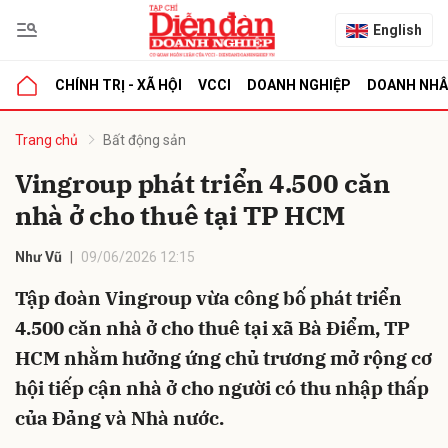
English
CHÍNH TRỊ - XÃ HỘI
VCCI
DOANH NGHIỆP
DOANH NH
bình luận
Trang chủ
Bất động sản
Vingroup phát triển 4.500 căn
nhà ở cho thuê tại TP HCM
Như Vũ
09/06/2026 12:15
Tập đoàn Vingroup vừa công bố phát triển
4.500 căn nhà ở cho thuê tại xã Bà Điểm, TP
Hủy
G
HCM nhằm hưởng ứng chủ trương mở rộng cơ
hội tiếp cận nhà ở cho người có thu nhập thấp
của Đảng và Nhà nước.