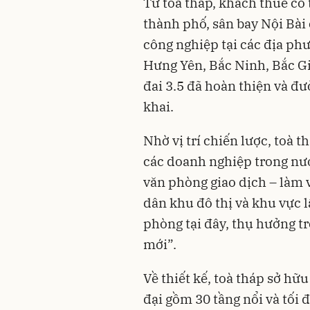
Từ toà tháp, khách thuê có
thành phố, sân bay Nội Bài 
công nghiệp tại các địa ph
Hưng Yên, Bắc Ninh,
Bắc G
đai 3.5 đã hoàn thiện và đư
khai.
Nhờ vị trí chiến lược, toà t
các doanh nghiệp trong nướ
văn phòng giao dịch – làm v
dân khu đô thị và khu vực 
phòng tại đây, thụ hưởng tr
mới”.
Về thiết kế, toà tháp sở hữ
đại gồm 30 tầng nổi và tối 