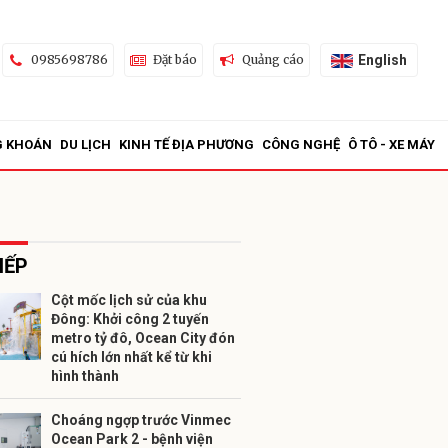
English
0985698786
Đặt báo
Quảng cáo
G KHOÁN
DU LỊCH
KINH TẾ ĐỊA PHƯƠNG
CÔNG NGHỆ
Ô TÔ - XE MÁY
IẾP
Cột mốc lịch sử của khu
Đông: Khởi công 2 tuyến
ửi
metro tỷ đô, Ocean City đón
cú hích lớn nhất kể từ khi
hình thành
Choáng ngợp trước Vinmec
Ocean Park 2 - bệnh viện