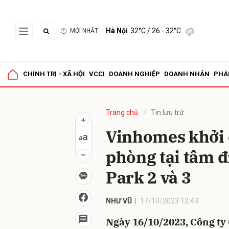
Hà Nội
32°C
/ 26 - 32°C
MỚI NHẤT
Gửi 
CHÍNH TRỊ - XÃ HỘI
VCCI
DOANH NGHIỆP
DOANH NHÂN
PHÁ
Trang chủ
Tin lưu trữ
Vinhomes khởi 
phòng tại tâm 
Park 2 và 3
NHƯ VŨ
17/10/2023 12:43
Ngày 16/10/2023, Công ty