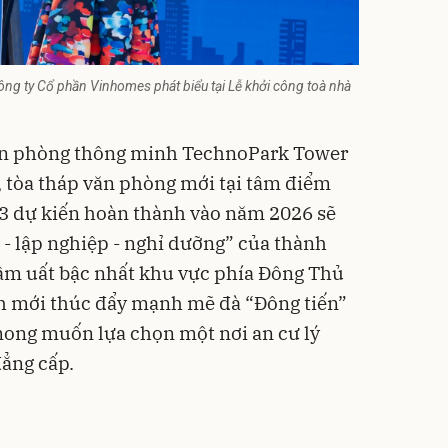
g ty Cổ phần Vinhomes phát biểu tại Lễ khởi công toà nhà
văn phòng thông minh TechnoPark Tower
 tòa tháp văn phòng mới tại tâm điểm
3 dự kiến hoàn thành vào năm 2026 sẽ
 - lập nghiệp - nghỉ dưỡng” của thành
ầm uất bậc nhất khu vực phía Đông Thủ
ch mới thúc đẩy mạnh mẽ đà “Đông tiến”
 mong muốn lựa chọn một nơi an cư lý
đẳng cấp.