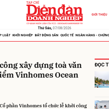
GIỚI THIỆU
bình luận
Thứ Sáu,
07/08/2026
P LUẬT
KHỞI NGHIỆP
BẤT ĐỘNG SẢN
QUỐC TẾ
NGÂN HÀNG - CHỨN
công xây dựng toà văn
ĐỌC T
điểm Vinhomes Ocean
Hủy
G
 Cổ phần Vinhomes tổ chức lễ khởi công