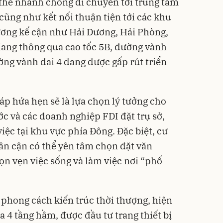
 thể nhanh chóng di chuyển tới trung tâm
cũng như kết nối thuận tiện tới các khu
ương kế cận như Hải Dương, Hải Phòng,
iang
thông qua cao tốc 5B, đường vành
ờng vành đai 4 đang được gấp rút triển
háp hứa hẹn sẽ là lựa chọn lý tưởng cho
c và các doanh nghiệp FDI đặt trụ sở,
iệc tại khu vực phía Đông. Đặc biệt, cư
lân cận có thể yên tâm chọn đặt văn
ọn vẹn việc sống và làm việc nơi “phố
u phong cách kiến trúc thời thượng, hiện
đa 4 tầng hầm, được đầu tư trang thiết bị