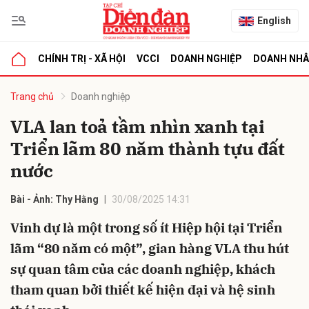
English
CHÍNH TRỊ - XÃ HỘI
VCCI
DOANH NGHIỆP
DOANH NH
bình luận
Trang chủ
Doanh nghiệp
VLA lan toả tầm nhìn xanh tại
Triển lãm 80 năm thành tựu đất
nước
Bài - Ảnh: Thy Hằng
30/08/2025 14:31
Vinh dự là một trong số ít Hiệp hội tại Triển
Hủy
G
lãm “80 năm có một”, gian hàng VLA thu hút
sự quan tâm của các doanh nghiệp, khách
tham quan bởi thiết kế hiện đại và hệ sinh