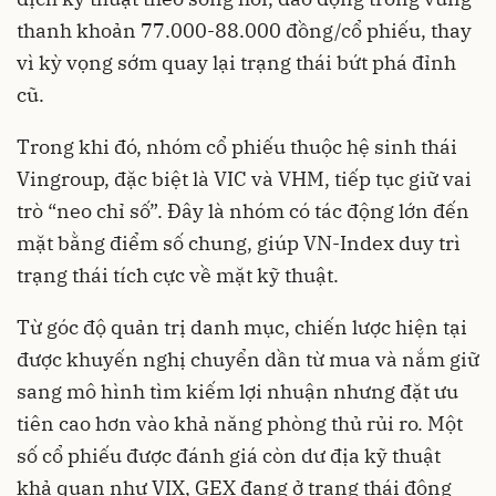
thanh khoản 77.000-88.000 đồng/cổ phiếu, thay
vì kỳ vọng sớm quay lại trạng thái bứt phá đỉnh
cũ.
Trong khi đó, nhóm cổ phiếu thuộc hệ sinh thái
Vingroup, đặc biệt là VIC và VHM, tiếp tục giữ vai
trò “neo chỉ số”. Đây là nhóm có tác động lớn đến
mặt bằng điểm số chung, giúp VN-Index duy trì
trạng thái tích cực về mặt kỹ thuật.
Từ góc độ quản trị danh mục, chiến lược hiện tại
được khuyến nghị chuyển dần từ mua và nắm giữ
sang mô hình tìm kiếm lợi nhuận nhưng đặt ưu
tiên cao hơn vào khả năng phòng thủ rủi ro. Một
số cổ phiếu được đánh giá còn dư địa kỹ thuật
khả quan như VIX, GEX đang ở trạng thái động