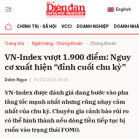
English
CHÍNH TRỊ - XÃ HỘI
VCCI
DOANH NGHIỆP
DOANH NH
bình luận
Trang chủ
Ngân hàng - Chứng khoán
Chứng khoán
VN-Index vượt 1.900 điểm: Nguy
cơ xuất hiện “đỉnh cuối chu kỳ”
Diễm Ngọc
16/05/2026 04:05
VN-Index được đánh giá đang bước vào pha
tăng tốc mạnh nhất nhưng cũng nhạy cảm
Hủy
G
nhất của chu kỳ. Chuyên gia cảnh báo rủi ro
có thể hình thành nếu dòng tiền tiếp tục bị
cuốn vào trạng thái FOMO.