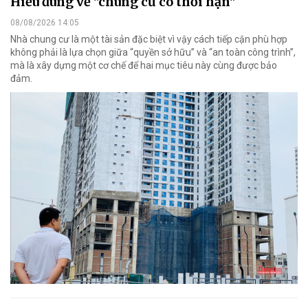
Hiểu đúng về "chung cư có thời hạn"
08/08/2026 14:05
Nhà chung cư là một tài sản đặc biệt vì vậy cách tiếp cận phù hợp
không phải là lựa chọn giữa “quyền sở hữu” và “an toàn công trình”,
mà là xây dựng một cơ chế để hai mục tiêu này cùng được bảo
đảm.