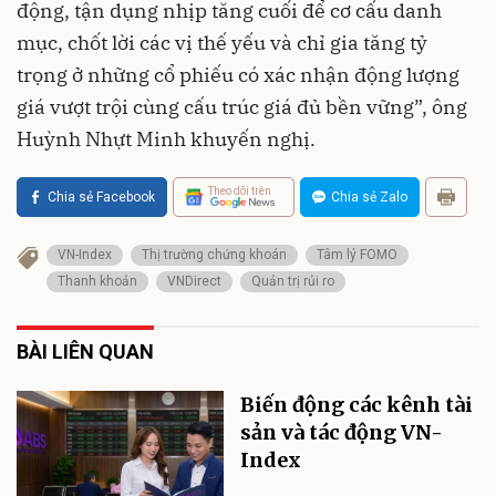
động, tận dụng nhịp tăng cuối để cơ cấu danh
mục, chốt lời các vị thế yếu và chỉ gia tăng tỷ
trọng ở những cổ phiếu có xác nhận động lượng
giá vượt trội cùng cấu trúc giá đủ bền vững”, ông
Huỳnh Nhựt Minh khuyến nghị.
Theo dõi trên
Chia sẻ Facebook
Chia sẻ Zalo
VN-Index
Thị trường chứng khoán
Tâm lý FOMO
Thanh khoản
VNDirect
Quản trị rủi ro
BÀI LIÊN QUAN
Biến động các kênh tài
sản và tác động VN-
Index