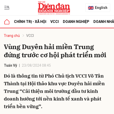
English
CHÍNH TRỊ - XÃ HỘI
VCCI
DOANH NGHIỆP
DOANH NH
bình luận
Trang chủ
VCCI
Vùng Duyên hải miền Trung
đứng trước cơ hội phát triển mới
Tuấn Vỹ
23/08/2024 08:45
Đó là thông tin từ Phó Chủ tịch VCCI Võ Tân
Thành tại Hội thảo khu vực Duyên hải miền
Hủy
G
Trung “Cải thiện môi trường đầu tư kinh
doanh hướng tới nền kinh tế xanh và phát
triển bền vững”.