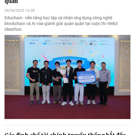
quân
06/04/2025 19:28
Educhain - nền tảng học tập cá nhân ứng dụng công nghệ
blockchain và AI vừa giành giải quán quân tại cuộc thi Web3
Ideathon.