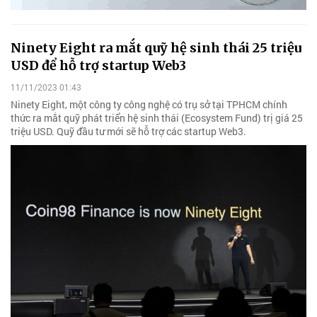
Ninety Eight ra mắt quỹ hệ sinh thái 25 triệu
USD để hỗ trợ startup Web3
11/11/2023 01:43
Ninety Eight, một công ty công nghệ có trụ sở tại TPHCM chính
thức ra mắt quỹ phát triển hệ sinh thái (Ecosystem Fund) trị giá 25
triệu USD. Quỹ đầu tư mới sẽ hỗ trợ các startup Web3.