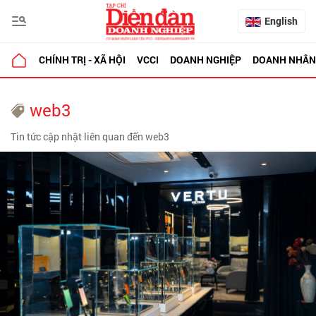
English
CHÍNH TRỊ - XÃ HỘI
VCCI
DOANH NGHIỆP
DOANH NHÂN
web3
Tin tức cập nhật liên quan đến web3