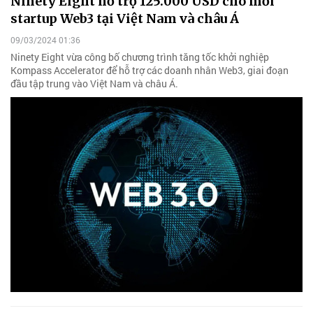
Ninety Eight hỗ trợ 125.000 USD cho mỗi
startup Web3 tại Việt Nam và châu Á
09/03/2024 01:36
Ninety Eight vừa công bố chương trình tăng tốc khởi nghiệp
Kompass Accelerator để hỗ trợ các doanh nhân Web3, giai đoạn
đầu tập trung vào Việt Nam và châu Á.