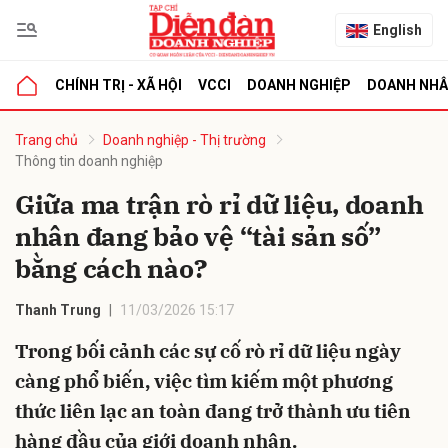
English
CHÍNH TRỊ - XÃ HỘI
VCCI
DOANH NGHIỆP
DOANH NH
bình luận
Trang chủ
Doanh nghiệp - Thị trường
Thông tin doanh nghiệp
Giữa ma trận rò rỉ dữ liệu, doanh
nhân đang bảo vệ “tài sản số”
bằng cách nào?
Thanh Trung
11/03/2026 15:17
Hủy
G
Trong bối cảnh các sự cố rò rỉ dữ liệu ngày
càng phổ biến, việc tìm kiếm một phương
thức liên lạc an toàn đang trở thành ưu tiên
hàng đầu của giới doanh nhân.