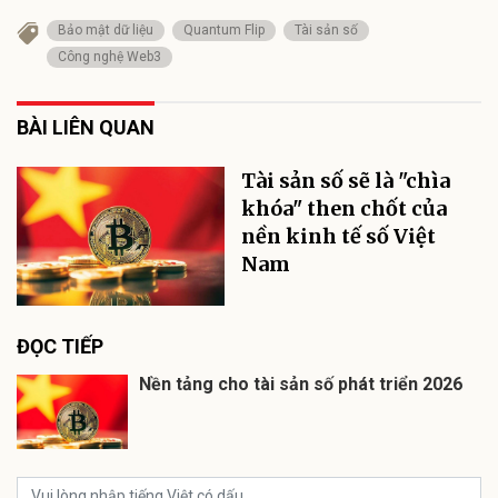
Bảo mật dữ liệu
Quantum Flip
Tài sản số
Công nghệ Web3
BÀI LIÊN QUAN
Tài sản số sẽ là "chìa
khóa" then chốt của
nền kinh tế số Việt
Nam
ĐỌC TIẾP
Nền tảng cho tài sản số phát triển 2026