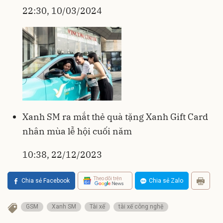
22:30, 10/03/2024
Xanh SM ra mắt thẻ quà tặng Xanh Gift Card
nhân mùa lễ hội cuối năm
10:38, 22/12/2023
Theo dõi trên
Chia sẻ Facebook
Chia sẻ Zalo
GSM
Xanh SM
Tài xế
tài xế công nghệ