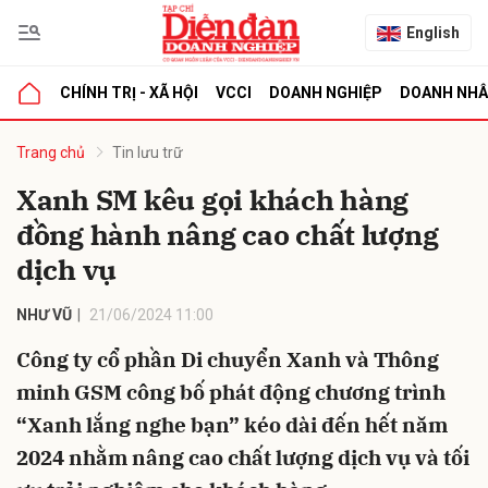
English
CHÍNH TRỊ - XÃ HỘI
VCCI
DOANH NGHIỆP
DOANH NH
bình luận
Trang chủ
Tin lưu trữ
Xanh SM kêu gọi khách hàng
đồng hành nâng cao chất lượng
dịch vụ
NHƯ VŨ
21/06/2024 11:00
Công ty cổ phần Di chuyển Xanh và Thông
Hủy
G
minh GSM công bố phát động chương trình
“Xanh lắng nghe bạn” kéo dài đến hết năm
2024 nhằm nâng cao chất lượng dịch vụ và tối