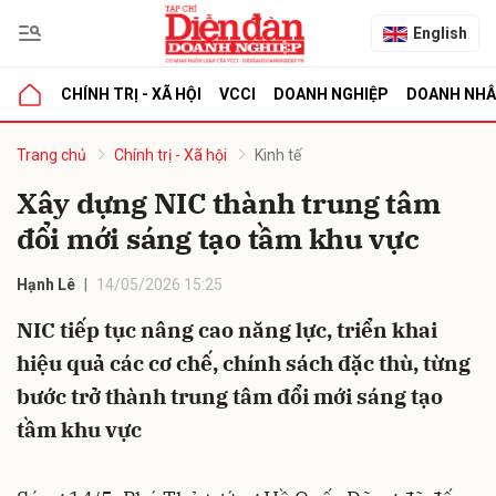
English
CHÍNH TRỊ - XÃ HỘI
VCCI
DOANH NGHIỆP
DOANH NH
bình luận
Trang chủ
Chính trị - Xã hội
Kinh tế
Xây dựng NIC thành trung tâm
đổi mới sáng tạo tầm khu vực
Hạnh Lê
14/05/2026 15:25
NIC tiếp tục nâng cao năng lực, triển khai
hiệu quả các cơ chế, chính sách đặc thù, từng
Hủy
G
bước trở thành trung tâm đổi mới sáng tạo
tầm khu vực