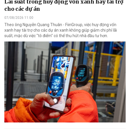
Lãi suất trong huy động vốn xanh hay tài trợ
cho các dự án
07/08/2026 11:00
Theo ông Nguyễn Quang Thuân - FiinGroup, việc huy động vốn
xanh hay tài trợ cho các dự án xanh không giúp giảm chi phí lãi
suất; mặc dù việc "tô điểm" có thể thu hút nhà đầu tư hơn.