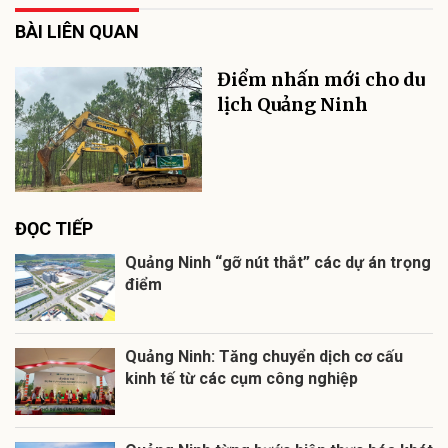
BÀI LIÊN QUAN
Điểm nhấn mới cho du
lịch Quảng Ninh
ĐỌC TIẾP
Quảng Ninh “gỡ nút thắt” các dự án trọng
điểm
Quảng Ninh: Tăng chuyển dịch cơ cấu
kinh tế từ các cụm công nghiệp