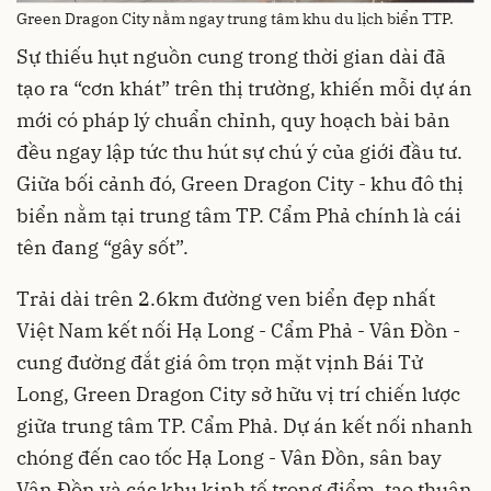
Green Dragon City nằm ngay trung tâm khu du lịch biển TTP.
Sự thiếu hụt nguồn cung trong thời gian dài đã
tạo ra “cơn khát” trên thị trường, khiến mỗi dự án
mới có pháp lý chuẩn chỉnh, quy hoạch bài bản
đều ngay lập tức thu hút sự chú ý của giới đầu tư.
Giữa bối cảnh đó, Green Dragon City - khu đô thị
biển nằm tại trung tâm TP. Cẩm Phả chính là cái
tên đang “gây sốt”.
Trải dài trên 2.6km đường ven biển đẹp nhất
Việt Nam kết nối Hạ Long - Cẩm Phả - Vân Đồn -
cung đường đắt giá ôm trọn mặt vịnh Bái Tử
Long, Green Dragon City sở hữu vị trí chiến lược
giữa trung tâm TP. Cẩm Phả. Dự án kết nối nhanh
chóng đến cao tốc Hạ Long - Vân Đồn, sân bay
Vân Đồn và các khu kinh tế trọng điểm, tạo thuận