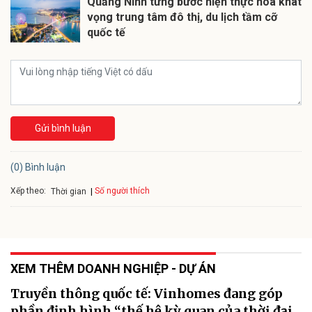
Quảng Ninh từng bước hiện thực hóa khát
vọng trung tâm đô thị, du lịch tầm cỡ
quốc tế
Gửi bình luận
(0) Bình luận
Xếp theo:
Số người thích
Thời gian
XEM THÊM DOANH NGHIỆP - DỰ ÁN
Truyền thông quốc tế: Vinhomes đang góp
phần định hình “thế hệ kỳ quan của thời đại