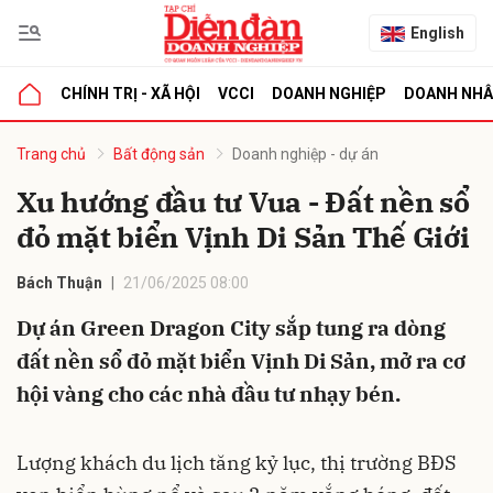
English
CHÍNH TRỊ - XÃ HỘI
VCCI
DOANH NGHIỆP
DOANH NH
bình luận
Trang chủ
Bất động sản
Doanh nghiệp - dự án
Xu hướng đầu tư Vua - Đất nền sổ
đỏ mặt biển Vịnh Di Sản Thế Giới
Bách Thuận
21/06/2025 08:00
Dự án Green Dragon City sắp tung ra dòng
đất nền sổ đỏ mặt biển Vịnh Di Sản, mở ra cơ
Hủy
G
hội vàng cho các nhà đầu tư nhạy bén.
Lượng khách du lịch tăng kỷ lục, thị trường BĐS