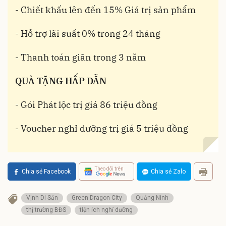
- Chiết khấu lên đến 15% Giá trị sản phẩm
- Hỗ trợ lãi suất 0% trong 24 tháng
- Thanh toán giãn trong 3 năm
QUÀ TẶNG HẤP DẪN
- Gói Phát lộc trị giá 86 triệu đồng
- Voucher nghỉ dưỡng trị giá 5 triệu đồng
Theo dõi trên
Chia sẻ Facebook
Chia sẻ Zalo
Vịnh Di Sản
Green Dragon City
Quảng Ninh
thị trường BĐS
tiện ích nghỉ dưỡng