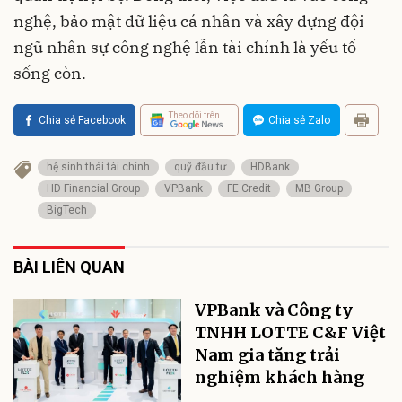
nghệ, bảo mật dữ liệu cá nhân và xây dựng đội
ngũ nhân sự công nghệ lẫn tài chính là yếu tố
sống còn.
Theo dõi trên
Chia sẻ Facebook
Chia sẻ Zalo
hệ sinh thái tài chính
quỹ đầu tư
HDBank
HD Financial Group
VPBank
FE Credit
MB Group
BigTech
BÀI LIÊN QUAN
VPBank và Công ty
TNHH LOTTE C&F Việt
Nam gia tăng trải
nghiệm khách hàng