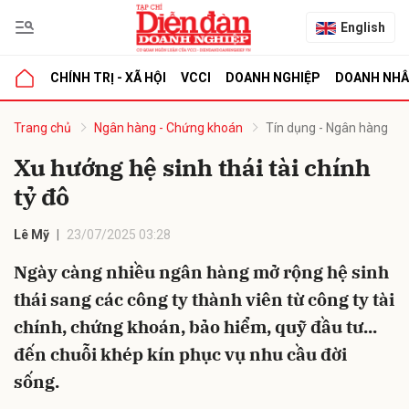
English
CHÍNH TRỊ - XÃ HỘI
VCCI
DOANH NGHIỆP
DOANH NH
bình luận
Trang chủ
Ngân hàng - Chứng khoán
Tín dụng - Ngân hàng
Xu hướng hệ sinh thái tài chính
tỷ đô
Lê Mỹ
23/07/2025 03:28
Ngày càng nhiều ngân hàng mở rộng hệ sinh
thái sang các công ty thành viên từ công ty tài
Hủy
G
chính, chứng khoán, bảo hiểm, quỹ đầu tư...
đến chuỗi khép kín phục vụ nhu cầu đời
sống.