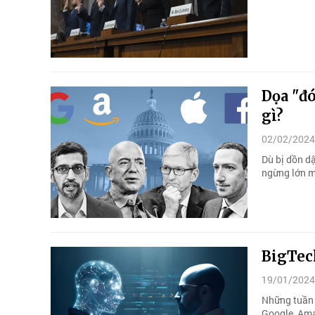
Dọa "đ
gì?
02/02/2024
Dù bị dồn d
ngừng lớn m
BigTech
19/01/2024
Những tuần 
Google, Ama