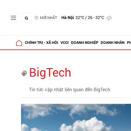
Hà Nội
32°C
/ 26 - 32°C
MỚI NHẤT
CHÍNH TRỊ - XÃ HỘI
VCCI
DOANH NGHIỆP
DOANH NHÂN
P
BigTech
Tin tức cập nhật liên quan đến BigTech