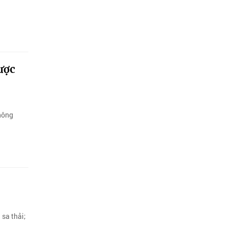
ược
không
sa thải;