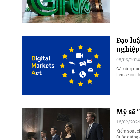
Đạo luậ
nghiệp
08/03/2024
Các ứng dụn
hẹn sẽ có nh
Mỹ sẽ "
16/02/2024
Kiểm soát ch
Cuộc giằng 