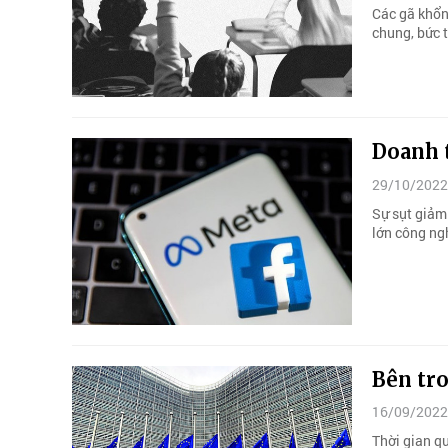
Các gã khổn
chung, bức 
Doanh 
29/10/2022
Sự sụt giảm
lớn công ng
Bên tro
16/09/2022
Thời gian qu