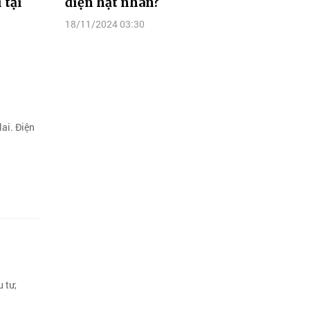
 tại
điện hạt nhân?
18/11/2024 03:30
ai. Điện
 tư,