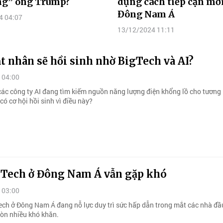
òng” ông Trump?
dụng cách tiếp cận mới
Đông Nam Á
4 04:07
13/12/2024 11:11
t nhân sẽ hồi sinh nhờ BigTech và AI?
 04:00
các công ty AI đang tìm kiếm nguồn năng lượng điện khổng lồ cho tương l
có cơ hội hồi sinh vì điều này?
gTech ở Đông Nam Á vẫn gặp khó
 03:00
ch ở Đông Nam Á đang nỗ lực duy trì sức hấp dẫn trong mắt các nhà đầu
òn nhiều khó khăn.