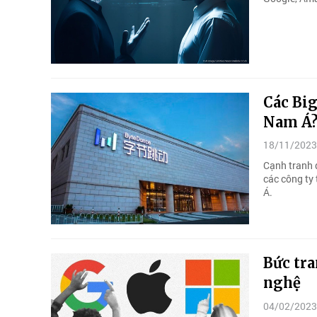
Các Bi
Nam Á
18/11/2023
Cạnh tranh 
các công ty
Á.
Bức tr
nghệ
04/02/2023