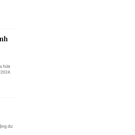
anh
Âu hứa
3/2024.
hặng dư.