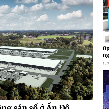
Op
ng
15/
ộng sản số ở Ấn Độ