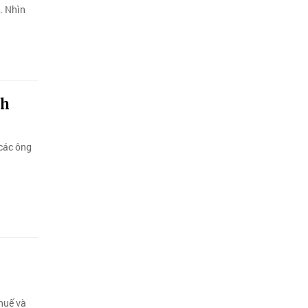
. Nhìn
nh
các ông
thuế và