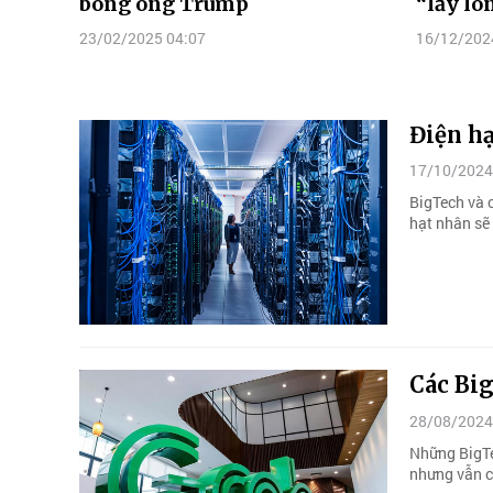
bóng ông Trump
“lấy l
23/02/2025 04:07
16/12/202
Điện hạ
17/10/2024
BigTech và 
hạt nhân sẽ 
Các Bi
28/08/2024
Những BigTe
nhưng vẫn c