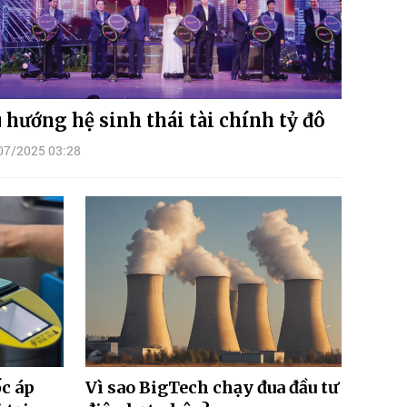
 hướng hệ sinh thái tài chính tỷ đô
07/2025 03:28
c áp
Vì sao BigTech chạy đua đầu tư