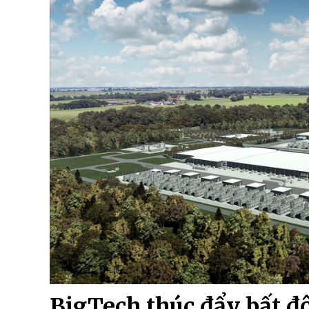
BigTech thúc đẩy bất đ