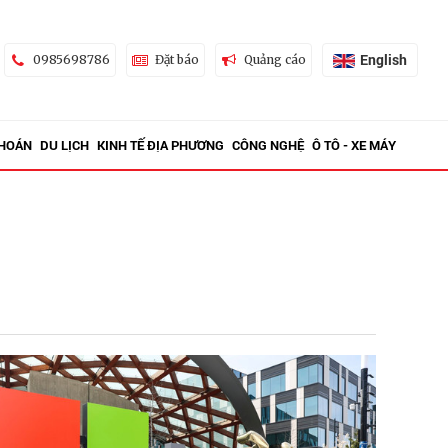
English
0985698786
Đặt báo
Quảng cáo
KHOÁN
DU LỊCH
KINH TẾ ĐỊA PHƯƠNG
CÔNG NGHỆ
Ô TÔ - XE MÁY