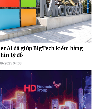
enAI đã giúp BigTech kiếm hàng
hìn tỷ đô
09/2025 04:08