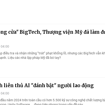
óng cửa" BigTech, Thượng viện Mỹ đã làm đ
 04:00
ập điều tra và nhận những "trát" phạt khổng lồ, nhưng các BigTech vẫn 
ạnh. Liệu các nhà lập pháp Mỹ đã bó tay?
 liên thủ AI "đánh bật" người lao động
 04:00
đầu năm 2024 trên toàn cầu có hơn 5.500 kỹ sư công nghệ chất lượng bị 
zon, Unity Software,... đang tiên phong trong vấn đề này.