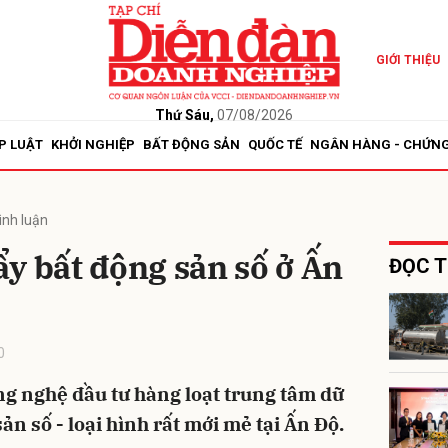
GIỚI THIỆU
bình luận
Thứ Sáu,
07/08/2026
P LUẬT
KHỞI NGHIỆP
BẤT ĐỘNG SẢN
QUỐC TẾ
NGÂN HÀNG - CHỨN
ình luận
y bất động sản số ở Ấn
ĐỌC T
Hủy
G
0
ông nghệ đầu tư hàng loạt trung tâm dữ
ản số - loại hình rất mới mẻ tại Ấn Độ.