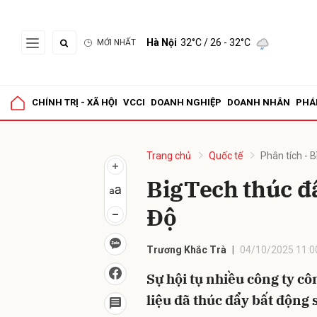
Hà Nội
32°C
/ 26 - 32°C
MỚI NHẤT
Gửi 
CHÍNH TRỊ - XÃ HỘI
VCCI
DOANH NGHIỆP
DOANH NHÂN
PHÁ
Trang chủ
Quốc tế
Phân tích - B
BigTech thúc đẩ
Độ
Trương Khắc Trà
04/10/2025 11:0
Sự hội tụ nhiều công ty c
liệu đã thúc đẩy bất động s