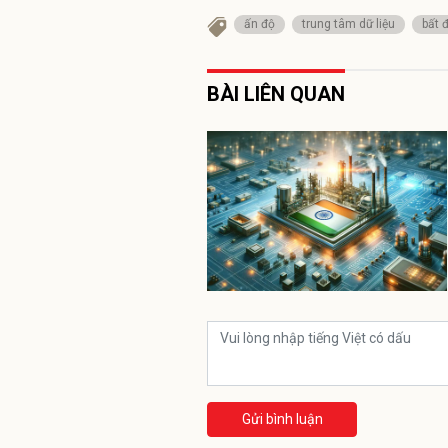
ấn độ
trung tâm dữ liệu
bất 
BÀI LIÊN QUAN
Gửi bình luận