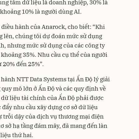
ng tâm dữ liệu là doanh nghiệp, 30% là
à khoảng 10% là người dùng AI.
điều hành của Anarock, cho biết: “Khi
ng lên, chúng tôi dự đoán mức sử dụng
nh, nhưng mức sử dụng của các công ty
n khoảng 35%. Nhu cầu cụ thể của người
từ 20% đến 25%”.
 hành NTT Data Systems tại Ấn Độ lý giải
g quy mô lớn ở Ấn Độ và các quy định về
 dữ liệu tài chính của Ấn Độ phải được
c đẩy nhu cầu xây dựng cơ sở dữ liệu
ự trỗi dậy của dịch vụ thương mại điện
y cơ sở hạ tầng đám mây, đã mang đến làn
iệu thứ hai.