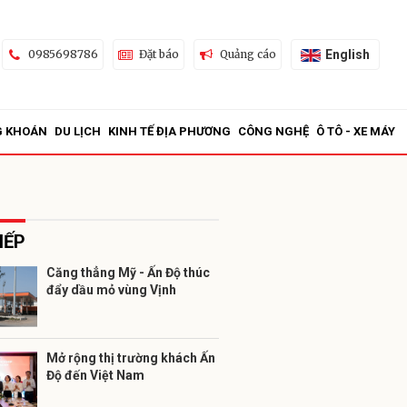
English
0985698786
Đặt báo
Quảng cáo
G KHOÁN
DU LỊCH
KINH TẾ ĐỊA PHƯƠNG
CÔNG NGHỆ
Ô TÔ - XE MÁY
IẾP
Căng thẳng Mỹ - Ấn Độ thúc
đẩy dầu mỏ vùng Vịnh
ửi
Mở rộng thị trường khách Ấn
Độ đến Việt Nam