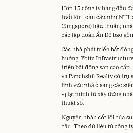
Hơn 15 công ty hàng đầu đa
tuổi lớn toàn cầu như NTT
(Singapore) hậu thuẫn; nhà
các tập đoàn Ấn Độ bao gồm
Các nhà phát triển bất độn
hướng. Yotta Infrastructur
triển bất động sản cao cấp.
và Panchshil Realty có trụ
lĩnh vực nhà ở sang các si
vị lại mình từ xây dựng nh
thuật số.
Nguyên nhân cốt lõi của sự
cầu. Theo dữ liệu từ công t