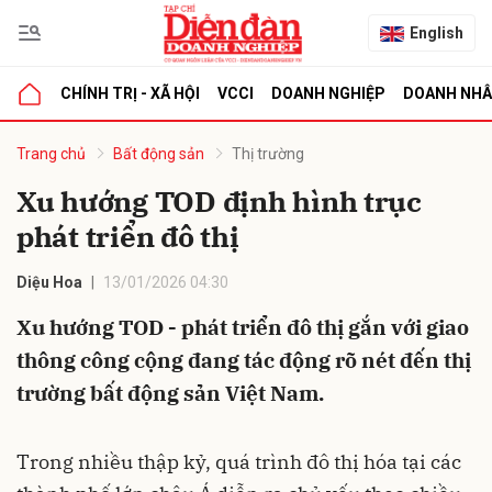
English
CHÍNH TRỊ - XÃ HỘI
VCCI
DOANH NGHIỆP
DOANH NH
bình luận
Trang chủ
Bất động sản
Thị trường
Xu hướng TOD định hình trục
phát triển đô thị
Diệu Hoa
13/01/2026 04:30
Xu hướng TOD - phát triển đô thị gắn với giao
thông công cộng đang tác động rõ nét đến thị
Hủy
G
trường bất động sản Việt Nam.
Trong nhiều thập kỷ, quá trình đô thị hóa tại các