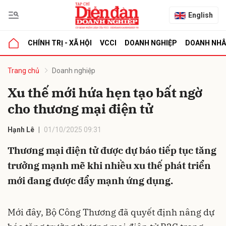
English
CHÍNH TRỊ - XÃ HỘI
VCCI
DOANH NGHIỆP
DOANH NH
bình luận
Trang chủ
Doanh nghiệp
Xu thế mới hứa hẹn tạo bất ngờ
cho thương mại điện tử
Hạnh Lê
01/10/2025 09:31
Thương mại điện tử được dự báo tiếp tục tăng
trưởng mạnh mẽ khi nhiều xu thế phát triển
Hủy
G
mới đang được đẩy mạnh ứng dụng.
Mới đây, Bộ Công Thương đã quyết định nâng dự