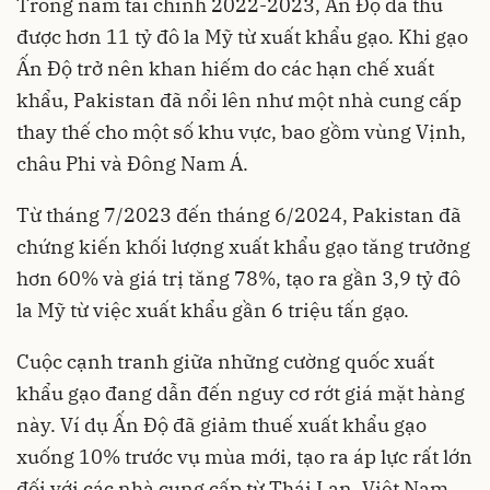
Trong năm tài chính 2022-2023, Ấn Độ đã thu
được hơn 11 tỷ đô la Mỹ từ xuất khẩu gạo. Khi gạo
Ấn Độ trở nên khan hiếm do các hạn chế xuất
khẩu, Pakistan đã nổi lên như một nhà cung cấp
thay thế cho một số khu vực, bao gồm vùng Vịnh,
châu Phi và Đông Nam Á.
Từ tháng 7/2023 đến tháng 6/2024, Pakistan đã
chứng kiến ​​khối lượng xuất khẩu gạo tăng trưởng
hơn 60% và giá trị tăng 78%, tạo ra gần 3,9 tỷ đô
la Mỹ từ việc xuất khẩu gần 6 triệu tấn gạo.
Cuộc cạnh tranh giữa những cường quốc xuất
khẩu gạo đang dẫn đến nguy cơ rớt giá mặt hàng
này. Ví dụ Ấn Độ đã giảm thuế xuất khẩu gạo
xuống 10% trước vụ mùa mới, tạo ra áp lực rất lớn
đối với các nhà cung cấp từ Thái Lan, Việt Nam