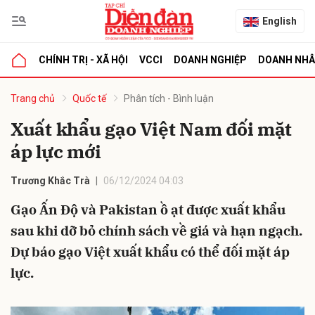
English
CHÍNH TRỊ - XÃ HỘI
VCCI
DOANH NGHIỆP
DOANH NH
bình luận
Trang chủ
Quốc tế
Phân tích - Bình luận
Xuất khẩu gạo Việt Nam đối mặt
áp lực mới
Trương Khắc Trà
06/12/2024 04:03
Gạo Ấn Độ và Pakistan ồ ạt được xuất khẩu
sau khi dỡ bỏ chính sách về giá và hạn ngạch.
Hủy
G
Dự báo gạo Việt xuất khẩu có thể đối mặt áp
lực.