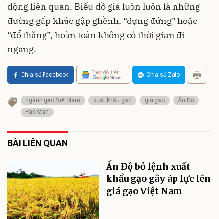
động liên quan. Biểu đồ giá luôn luôn là những
đường gấp khúc gập ghềnh, “dựng đứng” hoặc
“đổ thẳng”, hoàn toàn không có thời gian đi
ngang.
Theo dõi trên
Chia sẻ Facebook
Chia sẻ Zalo
ngành gạo Việt Nam
xuất khẩu gạo
giá gạo
Ấn Độ
Pakistan
BÀI LIÊN QUAN
Ấn Độ bỏ lệnh xuất
khẩu gạo gây áp lực lên
giá gạo Việt Nam