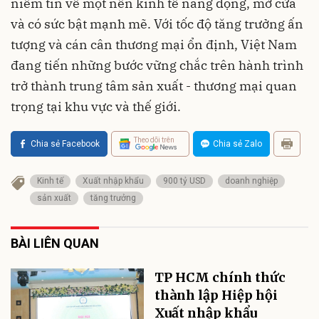
niềm tin về một nền kinh tế năng động, mở cửa
và có sức bật mạnh mẽ. Với tốc độ tăng trưởng ấn
tượng và cán cân thương mại ổn định, Việt Nam
đang tiến những bước vững chắc trên hành trình
trở thành trung tâm sản xuất - thương mại quan
trọng tại khu vực và thế giới.
Theo dõi trên
Chia sẻ Facebook
Chia sẻ Zalo
Kinh tế
Xuất nhập khẩu
900 tỷ USD
doanh nghiệp
sản xuất
tăng trưởng
BÀI LIÊN QUAN
TP HCM chính thức
thành lập Hiệp hội
Xuất nhập khẩu