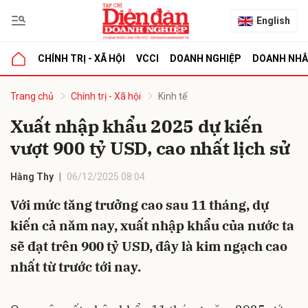
English
CHÍNH TRỊ - XÃ HỘI
VCCI
DOANH NGHIỆP
DOANH NH
bình luận
Trang chủ
Chính trị - Xã hội
Kinh tế
Xuất nhập khẩu 2025 dự kiến
vượt 900 tỷ USD, cao nhất lịch sử
Hằng Thy
06/12/2025 08:04
Với mức tăng trưởng cao sau 11 tháng, dự
kiến cả năm nay, xuất nhập khẩu của nước ta
Hủy
G
sẽ đạt trên 900 tỷ USD, đây là kim ngạch cao
nhất từ trước tới nay.