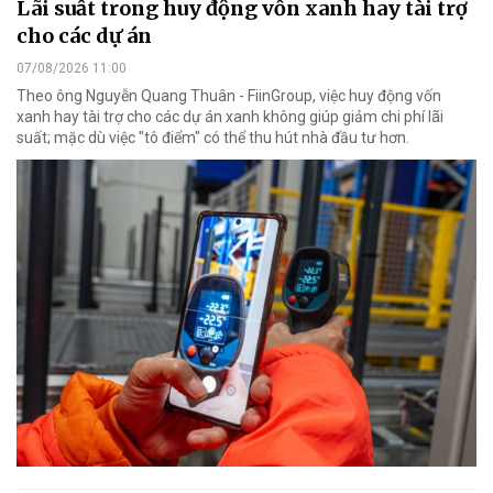
Lãi suất trong huy động vốn xanh hay tài trợ
cho các dự án
07/08/2026 11:00
Theo ông Nguyễn Quang Thuân - FiinGroup, việc huy động vốn
xanh hay tài trợ cho các dự án xanh không giúp giảm chi phí lãi
suất; mặc dù việc "tô điểm" có thể thu hút nhà đầu tư hơn.