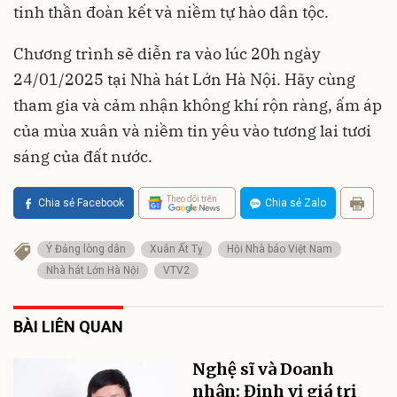
tinh thần đoàn kết và niềm tự hào dân tộc.
Chương trình sẽ diễn ra vào lúc 20h ngày
24/01/2025 tại Nhà hát Lớn Hà Nội. Hãy cùng
tham gia và cảm nhận không khí rộn ràng, ấm áp
của mùa xuân và niềm tin yêu vào tương lai tươi
sáng của đất nước.
Theo dõi trên
Chia sẻ Facebook
Chia sẻ Zalo
Ý Đảng lòng dân
Xuân Ất Tỵ
Hội Nhà báo Việt Nam
Nhà hát Lớn Hà Nội
VTV2
BÀI LIÊN QUAN
Nghệ sĩ và Doanh
nhân: Định vị giá trị