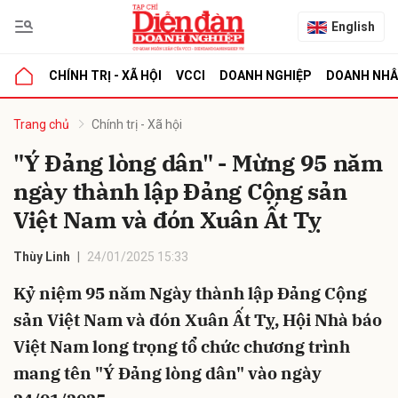
English
CHÍNH TRỊ - XÃ HỘI
VCCI
DOANH NGHIỆP
DOANH NH
bình luận
Trang chủ
Chính trị - Xã hội
"Ý Đảng lòng dân" - Mừng 95 năm
ngày thành lập Đảng Cộng sản
Việt Nam và đón Xuân Ất Tỵ
Thùy Linh
24/01/2025 15:33
Kỷ niệm 95 năm Ngày thành lập Đảng Cộng
Hủy
G
sản Việt Nam và đón Xuân Ất Tỵ, Hội Nhà báo
Việt Nam long trọng tổ chức chương trình
mang tên "Ý Đảng lòng dân" vào ngày