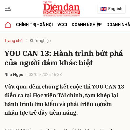
English
CHÍNH TRỊ - XÃ HỘI
VCCI
DOANH NGHIỆP
DOANH NH
bình luận
Trang chủ
Khởi nghiệp
YOU CAN 13: Hành trình bứt phá
của người dám khác biệt
Như Ngọc
03/06/2025 16:38
Vừa qua, đêm chung kết cuộc thi YOU CAN 13
diễn ra tại Học viện Tài chính, tạm khép lại
Hủy
G
hành trình tìm kiếm và phát triển nguồn
nhân lực trẻ đầy tiềm năng.