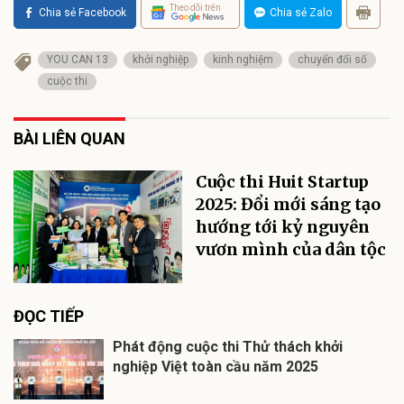
Theo dõi trên
Chia sẻ Facebook
Chia sẻ Zalo
YOU CAN 13
khởi nghiệp
kinh nghiệm
chuyển đổi số
cuộc thi
BÀI LIÊN QUAN
Cuộc thi Huit Startup
2025: Đổi mới sáng tạo
hướng tới kỷ nguyên
vươn mình của dân tộc
ĐỌC TIẾP
Phát động cuộc thi Thử thách khởi
nghiệp Việt toàn cầu năm 2025