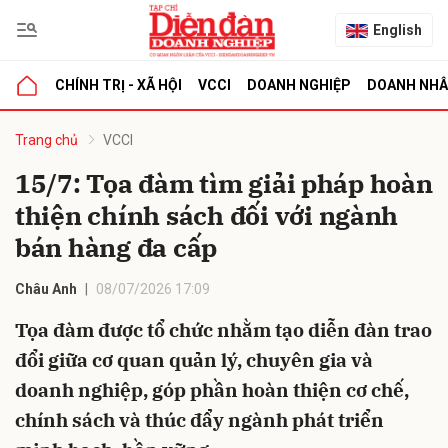
English
CHÍNH TRỊ - XÃ HỘI
VCCI
DOANH NGHIỆP
DOANH NH
bình luận
Trang chủ
VCCI
15/7: Tọa đàm tìm giải pháp hoàn
thiện chính sách đối với ngành
bán hàng đa cấp
Châu Anh
08/07/2026 17:09
Tọa đàm được tổ chức nhằm tạo diễn đàn trao
Hủy
G
đổi giữa cơ quan quản lý, chuyên gia và
doanh nghiệp, góp phần hoàn thiện cơ chế,
chính sách và thúc đẩy ngành phát triển