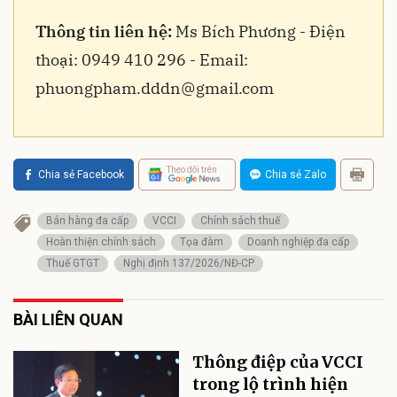
Thông tin liên hệ:
Ms Bích Phương - Điện
thoại: 0949 410 296 - Email:
phuongpham.dddn@gmail.com
Theo dõi trên
Chia sẻ Facebook
Chia sẻ Zalo
Bán hàng đa cấp
VCCI
Chính sách thuế
Hoàn thiện chính sách
Tọa đàm
Doanh nghiệp đa cấp
Thuế GTGT
Nghị định 137/2026/NĐ-CP
BÀI LIÊN QUAN
Thông điệp của VCCI
trong lộ trình hiện