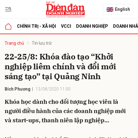
English
CHÍNH TRỊ - XÃ HỘI
VCCI
DOANH NGHIỆP
DOANH NH
bình luận
Trang chủ
Tin lưu trữ
22-25/8: Khóa đào tạo “Khởi
nghiệp liêm chính và đổi mới
sáng tạo” tại Quảng Ninh
Bích Phương
13/08/2020 11:00
Khóa học dành cho đối tượng học viên là
Hủy
G
người điều hành của các doanh nghiệp mới
và start-ups, thanh niên lập nghiệp...