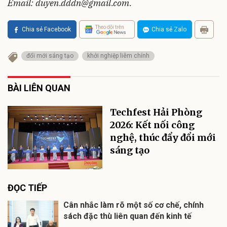
Email:
duyen.dddn@gmail.com
.
Theo dõi trên
Chia sẻ Facebook
Chia sẻ Zalo
đổi mới sáng tạo
khởi nghiệp liêm chính
BÀI LIÊN QUAN
Techfest Hải Phòng
2026: Kết nối công
nghệ, thúc đẩy đổi mới
sáng tạo
ĐỌC TIẾP
Cân nhắc làm rõ một số cơ chế, chính
sách đặc thù liên quan đến kinh tế