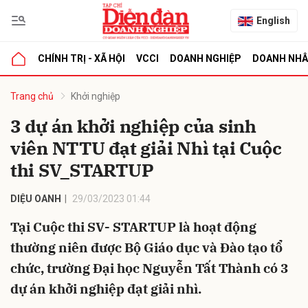
English
CHÍNH TRỊ - XÃ HỘI
VCCI
DOANH NGHIỆP
DOANH NH
bình luận
Trang chủ
Khởi nghiệp
3 dự án khởi nghiệp của sinh
viên NTTU đạt giải Nhì tại Cuộc
thi SV_STARTUP
DIỆU OANH
29/03/2023 01:44
Tại Cuộc thi SV- STARTUP là hoạt động
Hủy
G
thường niên được Bộ Giáo dục và Đào tạo tổ
chức, trường Đại học Nguyễn Tất Thành có 3
dự án khởi nghiệp đạt giải nhì.