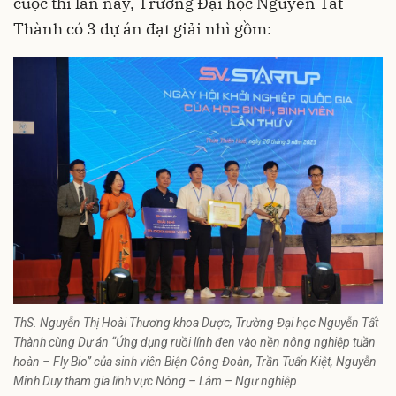
cuộc thi lần này, Trường Đại học Nguyễn Tất
Thành có 3 dự án đạt giải nhì gồm:
ThS. Nguyễn Thị Hoài Thương khoa Dược, Trường Đại học Nguyễn Tất
Thành cùng Dự án “Ứng dụng ruồi lính đen vào nền nông nghiệp tuần
hoàn – Fly Bio” của sinh viên Biện Công Đoàn, Trần Tuấn Kiệt, Nguyễn
Minh Duy tham gia lĩnh vực Nông – Lâm – Ngư nghiệp.