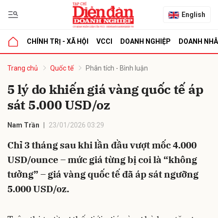
English
CHÍNH TRỊ - XÃ HỘI
VCCI
DOANH NGHIỆP
DOANH NH
bình luận
Trang chủ
Quốc tế
Phân tích - Bình luận
5 lý do khiến giá vàng quốc tế áp
sát 5.000 USD/oz
Nam Trần
23/01/2026 03:29
Chỉ 3 tháng sau khi lần đầu vượt mốc 4.000
USD/ounce – mức giá từng bị coi là “không
Hủy
G
tưởng” – giá vàng quốc tế đã áp sát ngưỡng
5.000 USD/oz.