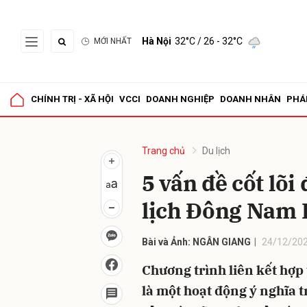
Hà Nội
32°C
/ 26 - 32°C
MỚI NHẤT
Gửi 
CHÍNH TRỊ - XÃ HỘI
VCCI
DOANH NGHIỆP
DOANH NHÂN
PHÁ
Trang chủ
Du lịch
5 vấn đề cốt lõi 
lịch Đông Nam 
Bài và Ảnh: NGÂN GIANG
24/12/202
Chương trình liên kết hợp 
là một hoạt động ý nghĩa t