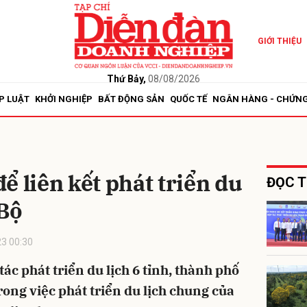
GIỚI THIỆU
bình luận
Thứ Bảy,
08/08/2026
P LUẬT
KHỞI NGHIỆP
BẤT ĐỘNG SẢN
QUỐC TẾ
NGÂN HÀNG - CHỨN
để liên kết phát triển du
ĐỌC T
Bộ
Hủy
G
3 00:30
tác phát triển du lịch 6 tỉnh, thành phố
rong việc phát triển du lịch chung của